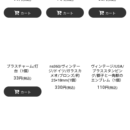
カート
カート
カート
ブラスチャーム/灯
ns360/ヴィンテー
ヴィンテージ/USA/
台（1個）
ジ/ドイツ/ガラスカ
ブラススタンピン
メオ/ブロンズ/約
グ/獅子と一角獣の
33
円
(税込)
25×18mm(1個）
エンブレム（1個）
330
110
円
円
(税込)
(税込)
カート