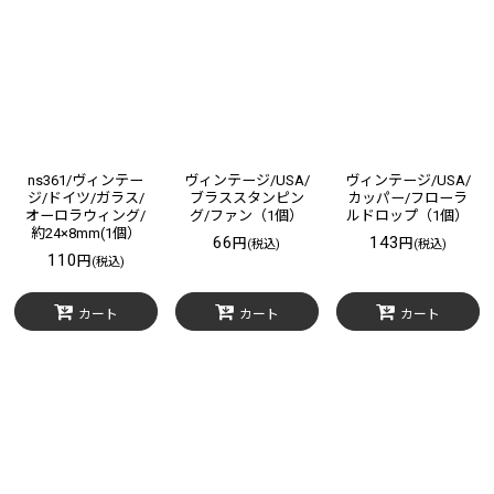
表示数
:
在庫あり
並び順
:
絞り込む
ns361/ヴィンテー
ヴィンテージ/USA/
ヴィンテージ/USA/
ジ/ドイツ/ガラス/
ブラススタンピン
カッパー/フローラ
オーロラウィング/
グ/ファン（1個）
ルドロップ（1個）
約24×8mm(1個）
66
143
円
円
(税込)
(税込)
110
円
(税込)
カート
カート
カート