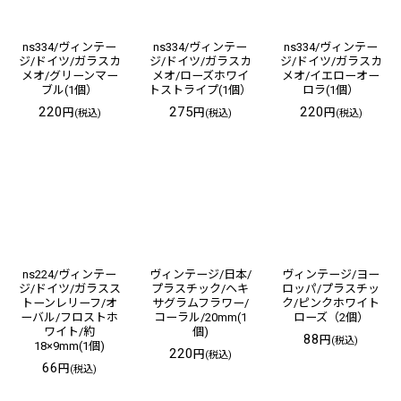
ns334/ヴィンテー
ns334/ヴィンテー
ns334/ヴィンテー
ジ/ドイツ/ガラスカ
ジ/ドイツ/ガラスカ
ジ/ドイツ/ガラスカ
メオ/グリーンマー
メオ/ローズホワイ
メオ/イエローオー
ブル(1個）
トストライプ(1個）
ロラ(1個）
220
275
220
円
円
円
(税込)
(税込)
(税込)
ns224/ヴィンテー
ヴィンテージ/日本/
ヴィンテージ/ヨー
ジ/ドイツ/ガラスス
プラスチック/ヘキ
ロッパ/プラスチッ
トーンレリーフ/オ
サグラムフラワー/
ク/ピンクホワイト
ーバル/フロストホ
コーラル/20mm(1
ローズ（2個）
ワイト/約
個)
88
円
(税込)
18×9mm(1個)
220
円
(税込)
66
円
(税込)