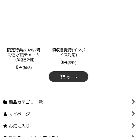
表示数
:
在庫あり
並び順
:
絞り込む
限定特典/2026/7月
領収書発行(インボ
C/香水瓶チャーム
イス対応)
（3種各2個)
0
円
(税込)
0
円
(税込)
カート
商品カテゴリ一覧
マイページ
お気に入り