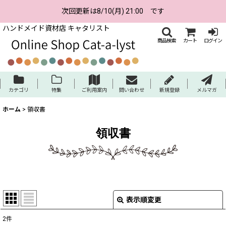
次回更新は8/10(月) 21:00 です
ハンドメイド資材店 キャタリスト
商品検索
カート
ログイン
カテゴリ
特集
ご利用案内
問い合わせ
新規登録
メルマガ
ホーム
>
領収書
領収書
表示順変更
閉じる
2
件