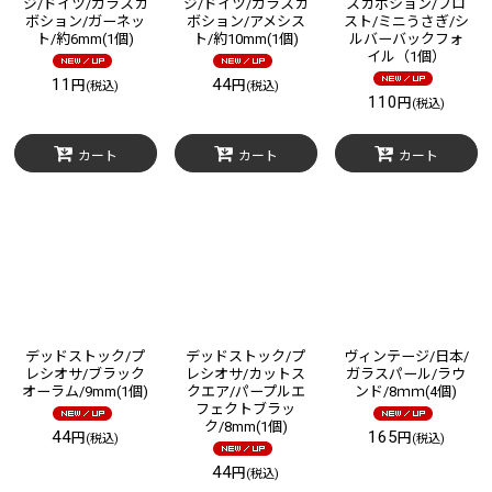
ジ/ドイツ/ガラスカ
ジ/ドイツ/ガラスカ
スカボション/フロ
ボション/ガーネッ
ボション/アメシス
スト/ミニうさぎ/シ
ト/約6mm(1個)
ト/約10mm(1個)
ルバーバックフォ
イル（1個）
11
44
円
円
(税込)
(税込)
110
円
(税込)
カート
カート
カート
デッドストック/プ
デッドストック/プ
ヴィンテージ/日本/
レシオサ/ブラック
レシオサ/カットス
ガラスパール/ラウ
オーラム/9mm(1個)
クエア/パープルエ
ンド/8ｍｍ(4個)
フェクトブラッ
ク/8mm(1個)
44
165
円
円
(税込)
(税込)
44
円
(税込)