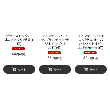
デッドストック/日
ヴィンテージ/ドイ
ヴィンテージ/チェ
本//アクリル/巻貝(1
ツ/プラスチック/ラ
コ/ガラス/オーバ
個)
ージホイップ/ゴー
ル/ホワイトオパー
ルド(1個)
ル/約8×6mm(1個)
44
円
(税込)
66
33
円
円
(税込)
(税込)
カート
カート
カート