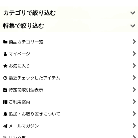
カテゴリで絞り込む
特集で絞り込む
アウトレットセール
商品カテゴリ一覧
ガラス・アクリルストーン
26/8/10 新着・再入荷
マイページ
ガラスストーン用セッティング
26/7/28 新着・再入荷
お気に入り
ヴィンテージガラスビーズ
26/7/20 新着・再入荷
最近チェックしたアイテム
ヴィンテージプラビーズ
26/7/7 新着・再入荷
特定商取引法表示
nichinichi selection（ドイツ直輸入ビーズ・パーツ）
2026/6/28 新着・再入荷
ご利用案内
その他現行ビーズ
2026/6/23 新着・再入荷
追加・お取り置きについて
TOHO製品
メッキなし真鍮基礎パーツ
メールマガジン
レジン・ネイル関連商品
K16GPメッキパーツ