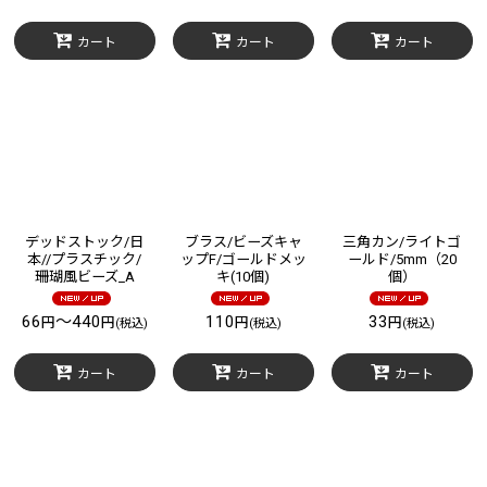
カート
カート
カート
デッドストック/日
ブラス/ビーズキャ
三角カン/ライトゴ
本//プラスチック/
ップF/ゴールドメッ
ールド/5mm（20
珊瑚風ビーズ_A
キ(10個)
個）
66
～440
110
33
円
円
円
円
(税込)
(税込)
(税込)
カート
カート
カート