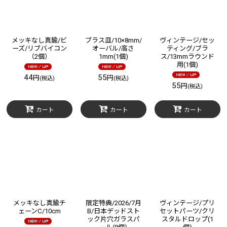
メッキなし真鍮/ビ
ブラス皿/10×8mm/
ヴィンテージ/セッ
ーズ/リブバイコン
オーバル/高さ
ティング/ブラ
（2個）
1mm(1個)
ス/13mmラウンド
用(1個)
44
55
円
円
(税込)
(税込)
55
円
(税込)
カート
カート
カート
メッキなし真鍮チ
限定特典/2026/7月
ヴィンテージ/プリ
ェーンC/10cm
B/日本デッドスト
セットパーツ/クリ
ック片穴ガラスパ
スタルドロップ(1