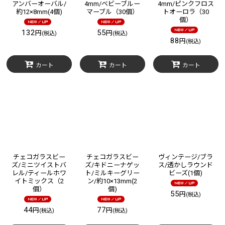
アンバーオーバル/
4mm/ベビーブルー
4mm/ピンクフロス
約12×8mm(4個)
マーブル（30個）
トオーロラ（30
個）
132
55
円
円
(税込)
(税込)
88
円
(税込)
カート
カート
カート
チェコガラスビー
チェコガラスビー
ヴィンテージ/ブラ
ズ/ミニツイストバ
ズ/キドニーナゲッ
ス/透かしラウンド
レル/ティールホワ
ト/ミルキーグリー
ビーズ(1個)
イトミックス（2
ン/約10×13mm(2
個）
個)
55
円
(税込)
44
77
円
円
(税込)
(税込)