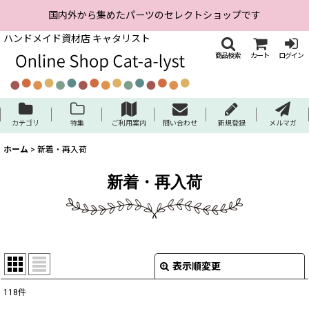
国内外から集めたパーツのセレクトショップです
ハンドメイド資材店 キャタリスト
商品検索
カート
ログイン
カテゴリ
特集
ご利用案内
問い合わせ
新規登録
メルマガ
ホーム
>
新着・再入荷
新着・再入荷
表示順変更
閉じる
118
件
表示数
: