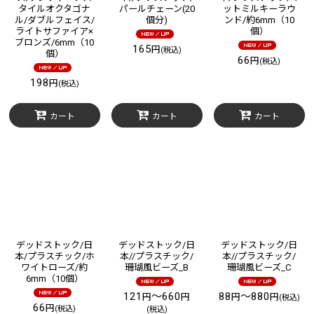
タイルオクタゴナ
パールチェーン(20
ットミルキーラウ
ル/ダブルフェイス/
個分)
ンド/約6mm（10
ライトサファイア×
個）
ブロンズ/6mm（10
165
円
(税込)
個）
66
円
(税込)
198
円
(税込)
カート
カート
カート
デッドストック/日
デッドストック/日
デッドストック/日
本/プラスチック/ホ
本//プラスチック/
本//プラスチック/
ワイトローズ/約
珊瑚風ビーズ_B
珊瑚風ビーズ_C
6mm（10個）
121
～660
88
～880
円
円
円
円
(税込)
66
円
(税込)
(税込)