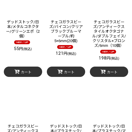
デッドストック/日
チェコガラスビー
チェコガラスビー
本/メタルコネクタ
ズ/バイコン/クリア
ズ/アンティークス
ー/グリーンエポ（2
ブラックブルーマ
タイルオクタゴナ
個）
ーブル/約
ル/ダブルフェイス/
5×6mm(20個)
クリスタル×ブロン
ズ/6mm（10個）
55
円
(税込)
121
円
(税込)
198
円
(税込)
カート
カート
カート
チェコガラスビー
デッドストック/日
デッドストック/日
ズ/アンティークス
本//プラスチック/
本/プラスチック/マ