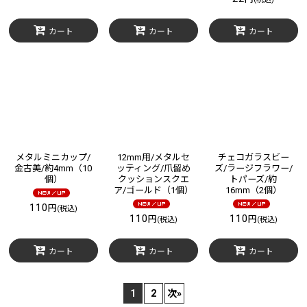
カート
カート
カート
メタルミニカップ/
12mm用/メタルセ
チェコガラスビー
金古美/約4mm（10
ッティング/爪留め
ズ/ラージフラワー/
個）
クッションスクエ
トパーズ/約
ア/ゴールド（1個）
16mm（2個）
110
円
(税込)
110
110
円
円
(税込)
(税込)
カート
カート
カート
1
2
次
»