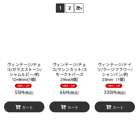
1
2
次
»
在庫あり
並び順
:
絞り込む
ヴィンテージ/チェ
ヴィンテージ/チェ
ヴィンテージ/ドイ
コ/ガラスストーン/
コ/マシンカット/ス
ツ/ラージフラワー/
シャムルビー/約
モークトパーズ
シャンパン/約
12×8mm(1個)
29ss(4個)
25mm（1個）
55
66
330
円
円
円
(税込)
(税込)
(税込)
カート
カート
カート