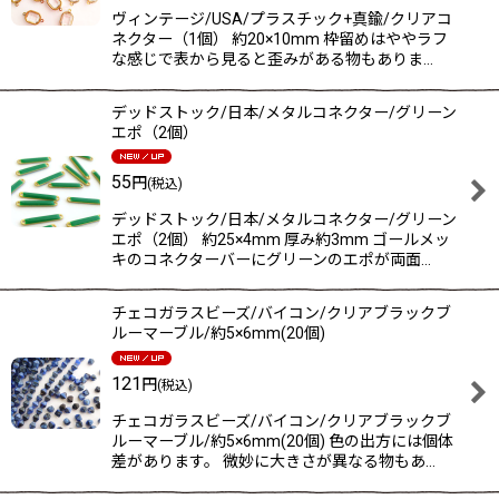
ヴィンテージ/USA/プラスチック+真鍮/クリアコ
ネクター（1個） 約20×10mm 枠留めはややラフ
な感じで表から見ると歪みがある物もありま…
デッドストック/日本/メタルコネクター/グリーン
エポ（2個）
55
円
(税込)
デッドストック/日本/メタルコネクター/グリーン
エポ（2個） 約25×4mm 厚み約3mm ゴールメッ
キのコネクターバーにグリーンのエポが両面…
チェコガラスビーズ/バイコン/クリアブラックブ
ルーマーブル/約5×6mm(20個)
121
円
(税込)
チェコガラスビーズ/バイコン/クリアブラックブ
ルーマーブル/約5×6mm(20個) 色の出方には個体
差があります。 微妙に大きさが異なる物もあ…