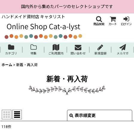
国内外から集めたパーツのセレクトショップです
ハンドメイド資材店 キャタリスト
商品検索
カート
ログイン
カテゴリ
特集
ご利用案内
問い合わせ
新規登録
メルマガ
ホーム
>
新着・再入荷
新着・再入荷
表示順変更
閉じる
118
件
表示数
: