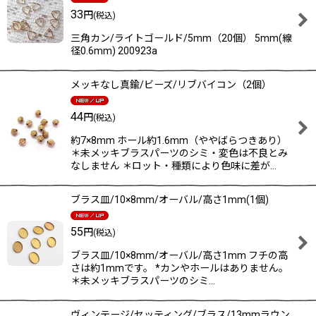
33
円
(税込)
三角カン/ライトゴールド/5mm（20個） 5mm(線
径0.6mm) 200923a
メッキなし真鍮/ビーズ/リブバイコン（2個）
44
円
(税込)
約7×8mm ホール約1.6mm（ややばらつきあり）
＊未メッキブラスパーツのシミ・変色は不良とみ
なしません ＊ロット・種類により色味に差が…
ブラス皿/10×8mm/オーバル/高さ1mm(1個)
55
円
(税込)
ブラス皿/10×8mm/オーバル/高さ1mm フチの高
さは約1mmです。 *カンやホールはありません。
＊未メッキブラスパーツのシミ…
ヴィンテージ/セッティング/ブラス/13mmラウン