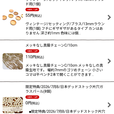
ド用(1個)
55
円
(税込)
ヴィンテージ/セッティング/ブラス/13mmラウン
ド用(1個) フチにギザギザがあるタイプ カンはあ
りません 深さ約1mm 色味には個…
メッキなし真鍮チェーンC/10cm
110
円
(税込)
メッキなし真鍮チェーンC/10cm メッキなしの真
鍮生地です。 幅約7mmのゴツめチェーン 小さい
コマは平ペンチ2本で開くことができます…
限定特典/2026/7月B/日本デッドストック片穴ガ
ラスパール(8個)
0
円
(税込)
■限定特典/2026/7月B/日本デッドストック片穴