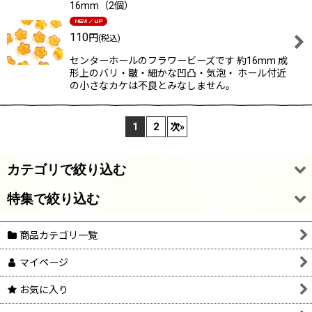
16mm（2個）
110
円
(税込)
センターホールのフラワービーズです 約16mm 成
形上のバリ・皺・細かな凹凸・気泡・ ホール付近
の小さなカケは不良とみなしません。
1
2
次
»
カテゴリで絞り込む
特集で絞り込む
アウトレットセール
商品カテゴリ一覧
ガラス・アクリルストーン
次回更新時入荷予定08準備中
マイページ
ガラスストーン用セッティング
26/7/28 新着・再入荷
お気に入り
ヴィンテージガラスビーズ
26/7/20 新着・再入荷