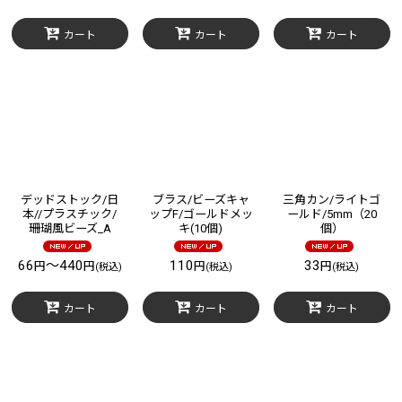
カート
カート
カート
デッドストック/日
ブラス/ビーズキャ
三角カン/ライトゴ
本//プラスチック/
ップF/ゴールドメッ
ールド/5mm（20
珊瑚風ビーズ_A
キ(10個)
個）
66
～440
110
33
円
円
円
円
(税込)
(税込)
(税込)
カート
カート
カート