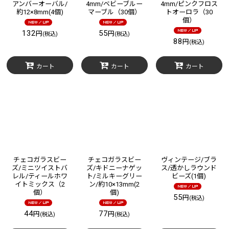
アンバーオーバル/
4mm/ベビーブルー
4mm/ピンクフロス
約12×8mm(4個)
マーブル（30個）
トオーロラ（30
個）
132
55
円
円
(税込)
(税込)
88
円
(税込)
カート
カート
カート
チェコガラスビー
チェコガラスビー
ヴィンテージ/ブラ
ズ/ミニツイストバ
ズ/キドニーナゲッ
ス/透かしラウンド
レル/ティールホワ
ト/ミルキーグリー
ビーズ(1個)
イトミックス（2
ン/約10×13mm(2
個）
個)
55
円
(税込)
44
77
円
円
(税込)
(税込)