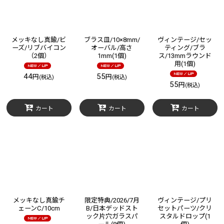
メッキなし真鍮/ビ
ブラス皿/10×8mm/
ヴィンテージ/セッ
ーズ/リブバイコン
オーバル/高さ
ティング/ブラ
（2個）
1mm(1個)
ス/13mmラウンド
用(1個)
44
55
円
円
(税込)
(税込)
55
円
(税込)
カート
カート
カート
メッキなし真鍮チ
限定特典/2026/7月
ヴィンテージ/プリ
ェーンC/10cm
B/日本デッドスト
セットパーツ/クリ
ック片穴ガラスパ
スタルドロップ(1