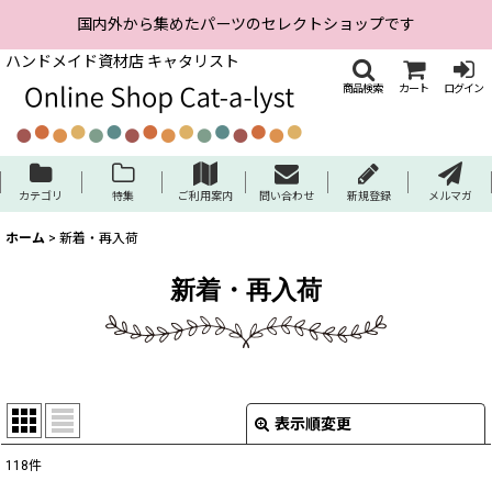
国内外から集めたパーツのセレクトショップです
ハンドメイド資材店 キャタリスト
商品検索
カート
ログイン
カテゴリ
特集
ご利用案内
問い合わせ
新規登録
メルマガ
ホーム
>
新着・再入荷
新着・再入荷
表示順変更
閉じる
118
件
表示数
: