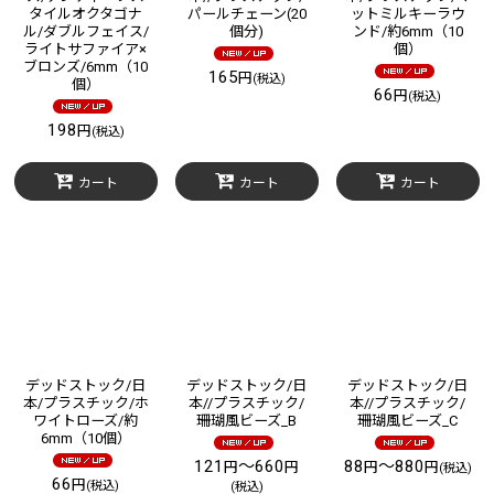
タイルオクタゴナ
パールチェーン(20
ットミルキーラウ
ル/ダブルフェイス/
個分)
ンド/約6mm（10
ライトサファイア×
個）
ブロンズ/6mm（10
165
円
(税込)
個）
66
円
(税込)
198
円
(税込)
カート
カート
カート
デッドストック/日
デッドストック/日
デッドストック/日
本/プラスチック/ホ
本//プラスチック/
本//プラスチック/
ワイトローズ/約
珊瑚風ビーズ_B
珊瑚風ビーズ_C
6mm（10個）
121
～660
88
～880
円
円
円
円
(税込)
66
円
(税込)
(税込)