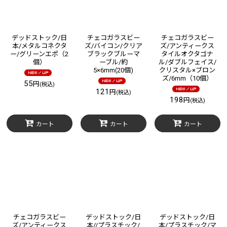
デッドストック/日
チェコガラスビー
チェコガラスビー
本/メタルコネクタ
ズ/バイコン/クリア
ズ/アンティークス
ー/グリーンエポ（2
ブラックブルーマ
タイルオクタゴナ
個）
ーブル/約
ル/ダブルフェイス/
5×6mm(20個)
クリスタル×ブロン
ズ/6mm（10個）
55
円
(税込)
121
円
(税込)
198
円
(税込)
カート
カート
カート
チェコガラスビー
デッドストック/日
デッドストック/日
ズ/アンティークス
本//プラスチック/
本/プラスチック/マ