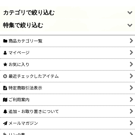
カテゴリで絞り込む
特集で絞り込む
アウトレットセール
商品カテゴリ一覧
ガラス・アクリルストーン
26/8/10 新着・再入荷
マイページ
ガラスストーン用セッティング
26/7/28 新着・再入荷
お気に入り
ヴィンテージガラスビーズ
26/7/20 新着・再入荷
最近チェックしたアイテム
ヴィンテージプラビーズ
26/7/7 新着・再入荷
特定商取引法表示
nichinichi selection（ドイツ直輸入ビーズ・パーツ）
2026/6/28 新着・再入荷
ご利用案内
その他現行ビーズ
2026/6/23 新着・再入荷
追加・お取り置きについて
TOHO製品
メッキなし真鍮基礎パーツ
メールマガジン
レジン・ネイル関連商品
K16GPメッキパーツ