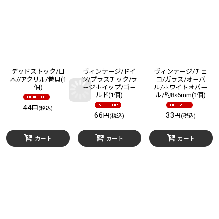
デッドストック/日
ヴィンテージ/ドイ
ヴィンテージ/チェ
本//アクリル/巻貝(1
ツ/プラスチック/ラ
コ/ガラス/オーバ
個)
ージホイップ/ゴー
ル/ホワイトオパー
ルド(1個)
ル/約8×6mm(1個)
44
円
(税込)
66
33
円
円
(税込)
(税込)
カート
カート
カート