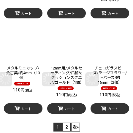
カート
カート
カート
メタルミニカップ/
12mm用/メタルセ
チェコガラスビー
金古美/約4mm（10
ッティング/爪留め
ズ/ラージフラワー/
個）
クッションスクエ
トパーズ/約
ア/ゴールド（1個）
16mm（2個）
110
円
(税込)
110
110
円
円
(税込)
(税込)
カート
カート
カート
1
2
次
»