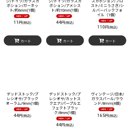
ジ/ドイツ/ガラスカ
ジ/ドイツ/ガラスカ
スカボション/フロ
ボション/ガーネッ
ボション/アメシス
スト/ミニうさぎ/シ
ト/約6mm(1個)
ト/約10mm(1個)
ルバーバックフォ
イル（1個）
11
44
円
円
(税込)
(税込)
110
円
(税込)
カート
カート
カート
デッドストック/プ
デッドストック/プ
ヴィンテージ/日本/
レシオサ/ブラック
レシオサ/カットス
ガラスパール/ラウ
オーラム/9mm(1個)
クエア/パープルエ
ンド/8ｍｍ(4個)
フェクトブラッ
ク/8mm(1個)
44
165
円
円
(税込)
(税込)
44
円
(税込)