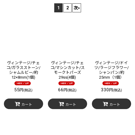
1
2
次
»
在庫あり
並び順
:
絞り込む
ヴィンテージ/チェ
ヴィンテージ/チェ
ヴィンテージ/ドイ
コ/ガラスストーン/
コ/マシンカット/ス
ツ/ラージフラワー/
シャムルビー/約
モークトパーズ
シャンパン/約
12×8mm(1個)
29ss(4個)
25mm（1個）
55
66
330
円
円
円
(税込)
(税込)
(税込)
カート
カート
カート