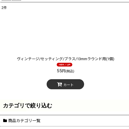
2
件
サブカテゴリ
:
表示数
:
在庫あり
並び順
:
ヴィンテージ/セッティング/ブラス/13mmラウンド用(1個)
55
円
(税込)
カート
カテゴリで絞り込む
商品カテゴリ一覧
セッティング・ミール皿 (全商品)