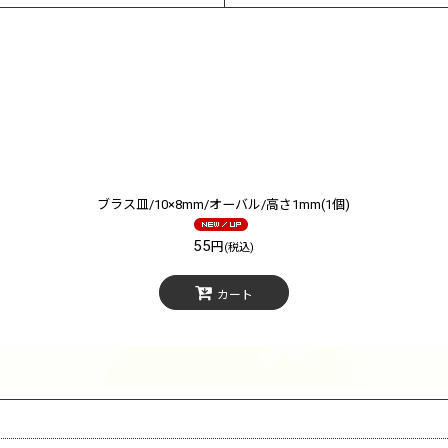
ブラス皿/10×8mm/オーバル/高さ1mm(1個)
55
円
絞り込む
(税込)
カート