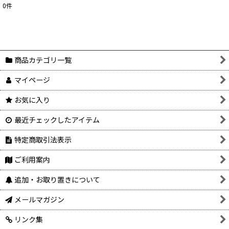
0
件
表示数
:
在庫あり
並び順
:
商品カテゴリ一覧
マイページ
絞り込む
お気に入り
最近チェックしたアイテム
特定商取引法表示
ご利用案内
追加・お取り置きについて
メールマガジン
リンク集