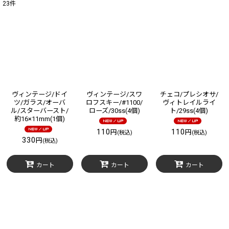
23
件
サブカテゴリ
:
表示数
:
在庫あり
並び順
:
ヴィンテージ/ドイ
ヴィンテージ/スワ
チェコ/プレシオサ/
ツ/ガラス/オーバ
ロフスキー/#1100/
ヴィトレイルライ
ル/スターバースト/
ローズ/30ss(4個)
ト/29ss(4個)
絞り込む
約16×11mm(1個)
110
110
円
円
(税込)
(税込)
330
円
(税込)
カート
カート
カート