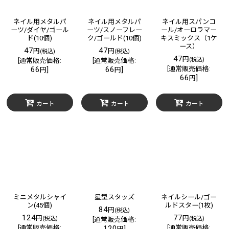
ネイル用メタルパ
ネイル用メタルパ
ネイル用スパンコ
ーツ/ダイヤ/ゴール
ーツ/スノーフレー
ール/オーロラマー
ド(10個)
ク/ゴールド(10個)
キスミックス（1ケ
ース）
47
47
円
円
(税込)
(税込)
47
円
(税込)
[
通常販売価格
:
[
通常販売価格
:
66
]
66
]
[
通常販売価格
:
円
円
66
]
円
カート
カート
カート
ミニメタルシャイ
星型スタッズ
ネイルシール/ゴー
ン(45個)
ルドスター(1枚)
84
円
(税込)
124
77
円
円
(税込)
(税込)
[
通常販売価格
:
[
通常販売価格
:
120
]
[
通常販売価格
:
円