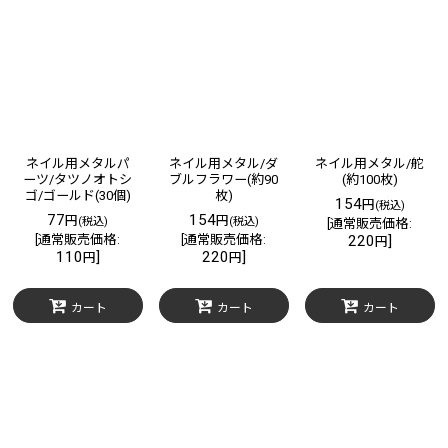
表示数
:
在庫あり
並び順
:
絞り込む
ネイル用メタルパ
ネイル用メタル/ダ
ネイル用メタル/舵
ーツ/タツノオトシ
ブルフラワー(約90
(約100枚)
ゴ/ゴールド(30個)
枚)
154
円
(税込)
77
154
円
円
(税込)
(税込)
[
通常販売価格
:
[
通常販売価格
:
[
通常販売価格
:
220
]
円
110
]
220
]
円
円
カート
カート
カート