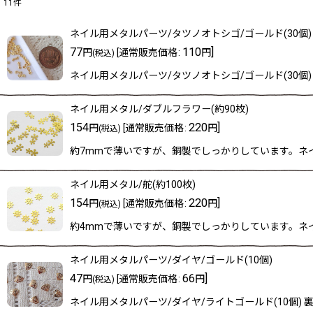
11
件
表示数
:
ネイル用メタルパーツ/タツノオトシゴ/ゴールド(30個)
在庫あり
77
110
]
円
[
通常販売価格
:
円
(税込)
ネイル用メタルパーツ/タツノオトシゴ/ゴールド(30個) 
並び順
:
ネイル用メタル/ダブルフラワー(約90枚)
154
220
]
円
[
通常販売価格
:
円
(税込)
約7mmで薄いですが、銅製でしっかりしています。ネイ
ネイル用メタル/舵(約100枚)
154
220
]
円
[
通常販売価格
:
円
(税込)
約4mmで薄いですが、銅製でしっかりしています。ネイ
ネイル用メタルパーツ/ダイヤ/ゴールド(10個)
47
66
]
円
[
通常販売価格
:
円
(税込)
ネイル用メタルパーツ/ダイヤ/ライトゴールド(10個) 