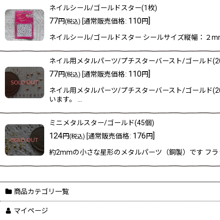
ネイルシール/ゴールドスター(1枚)
77
110
]
円
[
通常販売価格
:
円
(税込)
ネイルシール/ゴールドスター シールサイズ縦幅：２m
ネイル用メタルパーツ/プチスターバースト/ゴールド(2
77
110
]
円
[
通常販売価格
:
円
(税込)
ネイル用メタルパーツ/プチスターバースト/ゴールド(
います。 …
ミニメタルスター/ゴールド(45個)
124
176
]
円
[
通常販売価格
:
円
(税込)
約2mmの小さな星形のメタルパーツ（銅製）です フ
商品カテゴリ一覧
マイページ