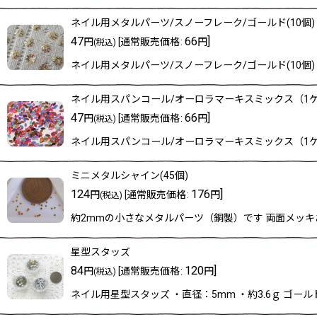
ネイル用メタルパーツ/スノーフレーク/ゴールド(10個)
47
66
]
円
[
通常販売価格
:
円
(税込)
ネイル用メタルパーツ/スノーフレーク/ゴールド(10個)
ネイル用スパンコール/オーロラマーキスミックス（1
47
66
]
円
[
通常販売価格
:
円
(税込)
ネイル用スパンコール/オーロラマーキスミックス（1ケ
ミニメタルシャイン(45個)
124
176
]
円
[
通常販売価格
:
円
(税込)
約2mmの小さなメタルパーツ（銅製）です 両面メッキ
星型スタッズ
84
120
]
円
[
通常販売価格
:
円
(税込)
ネイル用星型スタッズ ・直径：5mm ・約3.6ｇ ゴー