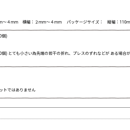
m〜４mm 横幅：２mm〜４mm パッケージサイズ： 縦幅：110m
0個)
20個) とても小さい為先端の若干の折れ、プレスのずれなどが ある場
ラットではありません