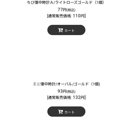
ちび懐中時計Ａ/ライトローズゴールド（1個）
77
円
(税込)
110
]
[
通常販売価格
:
円
カート
ミニ懐中時計/オーバル/ゴールド（1個)
93
円
(税込)
132
]
[
通常販売価格
:
円
カート