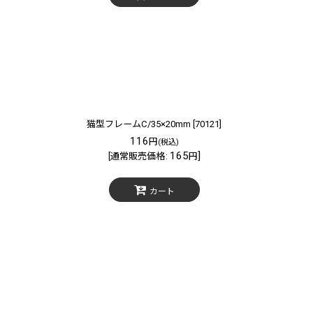
猫型フレームC/35×20mm
[
70121
]
116
円
(税込)
165
]
[
通常販売価格
:
円
カート