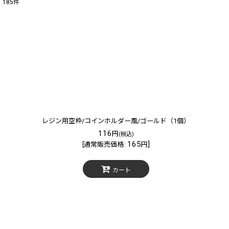
185
件
サブカテゴリ
:
表示数
:
在庫あり
並び順
:
レジン用空枠/コインホルダー風/ゴールド（1個）
116
円
(税込)
165
]
[
通常販売価格
:
円
カート