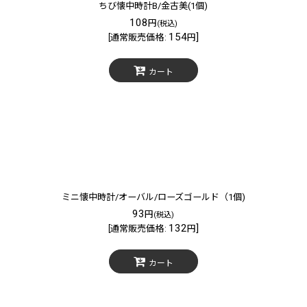
ちび懐中時計B/金古美(1個)
108
円
(税込)
154
]
[
通常販売価格
:
円
カート
ミニ懐中時計/オーバル/ローズゴールド（1個)
93
円
(税込)
132
]
[
通常販売価格
:
円
カート