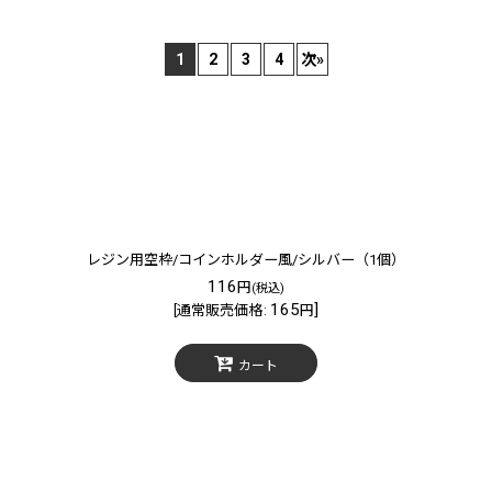
1
2
3
4
次
»
絞り込む
レジン用空枠/コインホルダー風/シルバー（1個）
116
円
(税込)
165
]
[
通常販売価格
:
円
カート