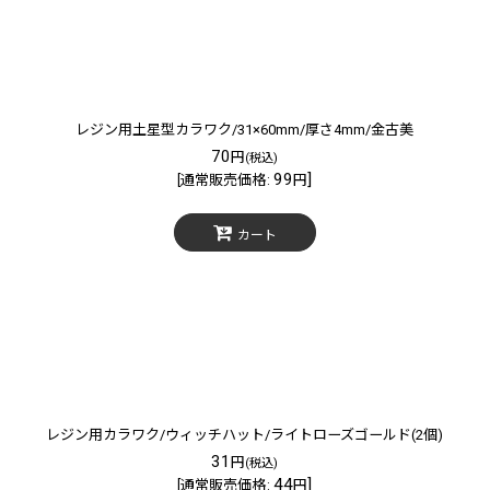
レジン用土星型カラワク/31×60mm/厚さ4mm/金古美
70
円
(税込)
99
]
[
通常販売価格
:
円
カート
レジン用カラワク/ウィッチハット/ライトローズゴールド(2個)
31
円
(税込)
44
]
[
通常販売価格
:
円