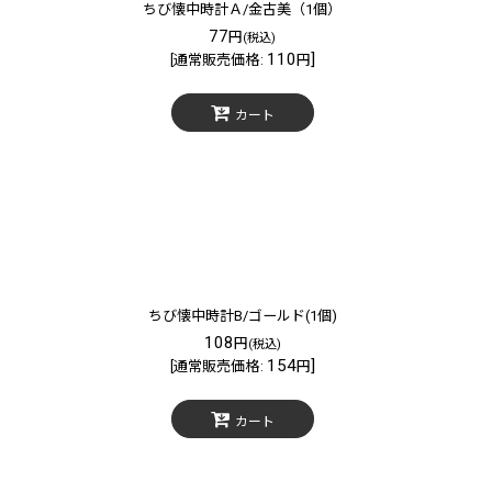
ちび懐中時計Ａ/金古美（1個）
77
円
(税込)
110
]
[
通常販売価格
:
円
カート
ちび懐中時計B/ゴールド(1個)
108
円
(税込)
154
]
[
通常販売価格
:
円
カート