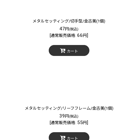
メタルセッティング/切手型/金古美(1個)
47
円
(税込)
66
]
[
通常販売価格
:
円
カート
メタルセッティング/リーフフレーム/金古美(1個)
39
円
(税込)
55
]
[
通常販売価格
:
円
カート