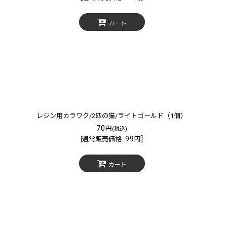
カート
レジン用カラワク/2匹の猫/ライトゴールド（1個）
70
円
(税込)
99
]
[
通常販売価格
:
円
カート