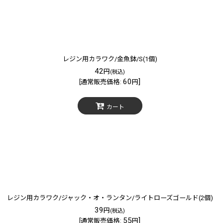
レジン用カラワク/金魚鉢/S(1個)
42
円
(税込)
60
]
[
通常販売価格
:
円
カート
レジン用カラワク/ジャック・オ・ランタン/ライトローズゴールド(2個)
39
円
(税込)
55
]
[
通常販売価格
:
円