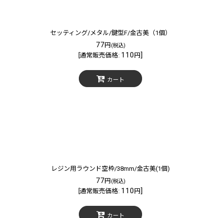
セッティング/メタル/鍵型F/金古美（1個）
77
円
(税込)
110
]
[
通常販売価格
:
円
カート
レジン用ラウンド空枠/38mm/金古美(1個)
77
円
(税込)
110
]
[
通常販売価格
:
円
カート