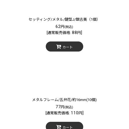
セッティング/メタル/鍵型J/銀古美（1個）
62
円
(税込)
88
]
[
通常販売価格
:
円
カート
メタルフレーム/五弁花/約16mm(10個)
77
円
(税込)
110
]
[
通常販売価格
:
円
カート