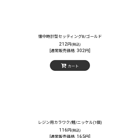
懐中時計型セッティングB/ゴールド
212
円
(税込)
302
]
[
通常販売価格
:
円
カート
レジン用カラワク/鯉/ニッケル(1個)
116
円
(税込)
165
]
[
通常販売価格
:
円