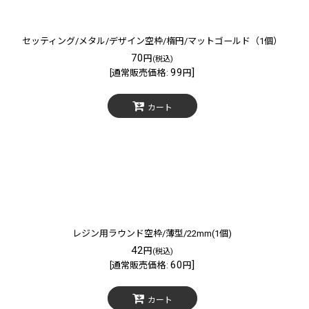
セッティング/メタル/デザイン空枠/楕円/マットゴールド（1個）
70
円
(税込)
99
]
[
通常販売価格
:
円
カート
レジン用ラウンド空枠/薄型/22mm(1個)
42
円
(税込)
60
]
[
通常販売価格
:
円
カート