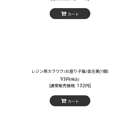
カート
レジン用カラワク/お座り子猫/金古美(1個)
93
円
(税込)
132
]
[
通常販売価格
:
円
カート