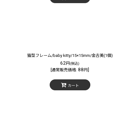
猫型フレーム/baby kitty/15×15mm/金古美(1個)
62
円
(税込)
88
]
[
通常販売価格
:
円
カート