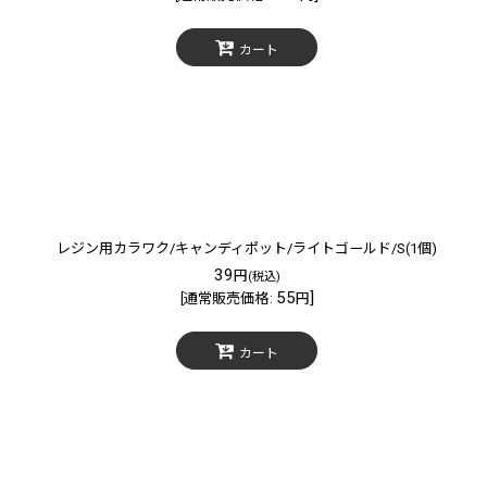
カート
レジン用カラワク/キャンディポット/ライトゴールド/S(1個)
39
円
(税込)
55
]
[
通常販売価格
:
円
カート