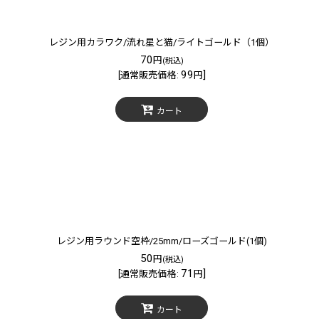
レジン用カラワク/流れ星と猫/ライトゴールド（1個）
70
円
(税込)
99
]
[
通常販売価格
:
円
カート
レジン用ラウンド空枠/25mm/ローズゴールド(1個)
50
円
(税込)
71
]
[
通常販売価格
:
円
カート