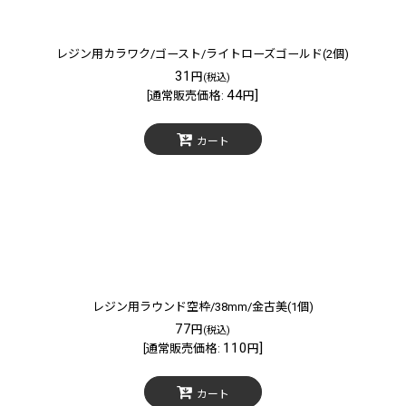
レジン用カラワク/ゴースト/ライトローズゴールド(2個)
31
円
(税込)
44
]
[
通常販売価格
:
円
カート
レジン用ラウンド空枠/38mm/金古美(1個)
77
円
(税込)
110
]
[
通常販売価格
:
円
カート