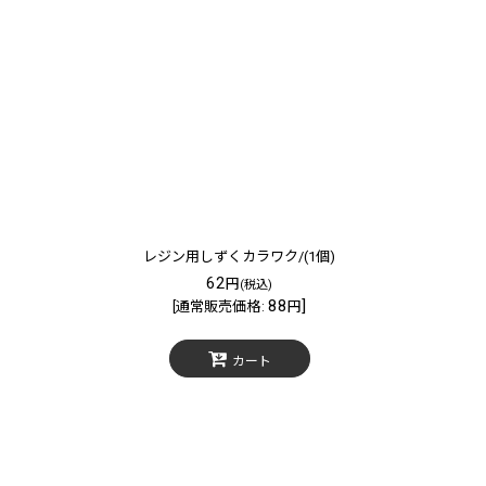
レジン用しずくカラワク/(1個)
62
円
(税込)
88
]
[
通常販売価格
:
円
カート