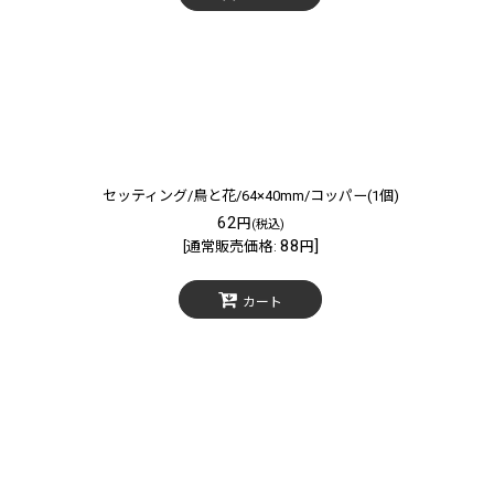
セッティング/鳥と花/64×40mm/コッパー(1個)
62
円
(税込)
88
]
[
通常販売価格
:
円
カート