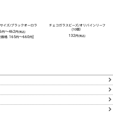
Sサイズ/ブラックオーロラ
チェコガラスビーズ/オリバインリーフ
(10個）
6
～462
円
円
(税込)
132
円
165
～660
]
(税込)
売価格
:
円
円