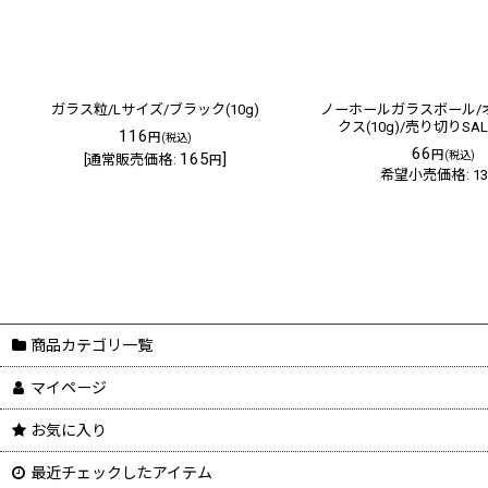
ガラス粒/Lサイズ/ブラック(10g)
ノーホールガラスボール/
クス(10g)/売り切りSALE
116
円
(税込)
66
円
165
]
(税込)
[
通常販売価格
:
円
希望小売価格
:
1
商品カテゴリ一覧
マイページ
お気に入り
最近チェックしたアイテム