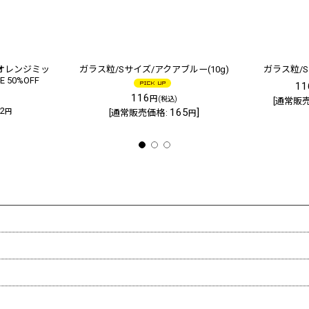
オレンジミッ
ガラス粒/Sサイズ/アクアブルー(10g)
ガラス粒/
 50%OFF
11
116
円
(税込)
[
通常販
32
165
]
円
[
通常販売価格
:
円