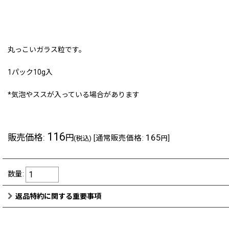
丸っこいガラス粒です。
1パック10g入
*気泡やススが入っている場合があります
116
販売価格
:
165
円
[
通常販売価格
:
]
(税込)
円
数量
:
返品特約に関する重要事項