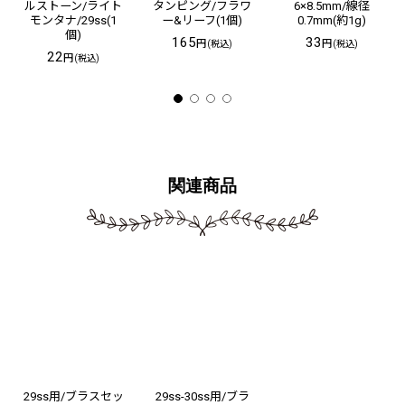
ルストーン/ライト
タンピング/フラワ
6×8.5mm/線径
モンタナ/29ss(1
ー&リーフ(1個)
0.7mm(約1g)
個)
165
33
円
円
(税込)
(税込)
22
円
(税込)
関連商品
29ss用/ブラスセッ
29ss-30ss用/ブラ