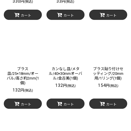
330
33
円
円
(税込)
(税込)
カート
カート
カート
ブラス
カンなし皿/メタ
ブラス貼り付けセ
皿/25×18mm/オー
ル/40×30mmオーバ
ッティング/20mm
バル/高さ約2mm(1
ル/金古美(1個)
用/1リング(1個)
個)
132
154
円
円
(税込)
(税込)
132
円
(税込)
カート
カート
カート