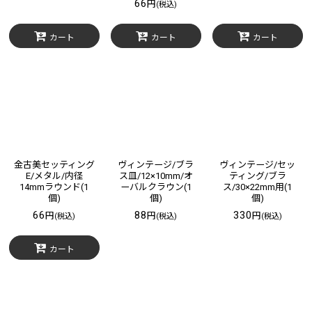
66
円
(税込)
カート
カート
カート
金古美セッティング
ヴィンテージ/ブラ
ヴィンテージ/セッ
E/メタル/内径
ス皿/12×10mm/オ
ティング/ブラ
14mmラウンド(1
ーバルクラウン(1
ス/30×22mm用(1
個)
個)
個)
66
88
330
円
円
円
(税込)
(税込)
(税込)
カート