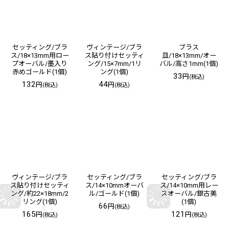
セッティング/ブラ
ヴィンテージ/ブラ
ブラス
ス/18×13mm用ロー
ス貼り付けセッティ
皿/18×13mm/オー
プオーバル/墨入り
ング/15×7mm/1リ
バル/高さ1mm(1個)
赤めゴールド(1個)
ング(1個)
33
円
(税込)
132
44
円
円
(税込)
(税込)
ヴィンテージ/ブラ
セッティング/ブラ
セッティング/ブラ
ス貼り付けセッティ
ス/14×10mmオーバ
ス/14×10mm用レー
ング/約22×18mm/2
ル/ゴールド(1個)
スオーバル/銀古美
リング(1個)
(1個)
66
円
(税込)
165
121
円
円
(税込)
(税込)