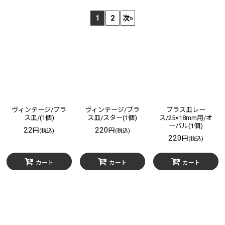
サブカテゴリ
:
1
2
次
»
表示数
:
在庫あり
並び順
:
絞り込む
ヴィンテージ/ブラ
ヴィンテージ/ブラ
ブラス皿レー
ス皿/(1個)
ス皿/スター(1個)
ス/25×18mm用/オ
ーバル(1個)
22
220
円
円
(税込)
(税込)
220
円
(税込)
カート
カート
カート