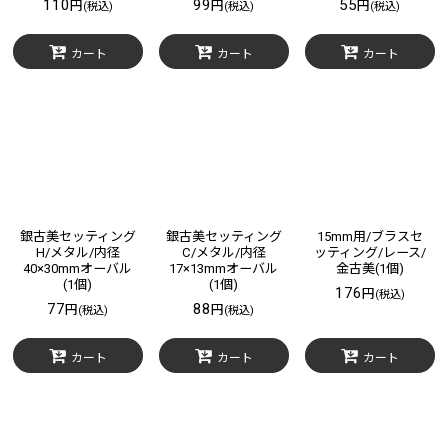
110
99
55
円
円
円
(税込)
(税込)
(税込)
カート
カート
カート
銀古美セッティング
銀古美セッティング
15mm用/ブラスセ
H/メタル/内径
C/メタル/内径
ッティング/レース/
40×30mmオーバル
17×13mmオーバル
金古美(1個)
(1個)
(1個)
176
円
(税込)
77
88
円
円
(税込)
(税込)
カート
カート
カート