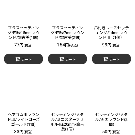
ブラスセッティン
ブラスセッティン
爪付きレースセッテ
グ/内径15mmラウ
グ/内径7mmラウン
ィング/14mmラウ
ンド/銀古美(1個)
ド/銀古美(2個)
ンド用（1個）
77
154
99
円
円
円
(税込)
(税込)
(税込)
カート
カート
カート
ヘアゴム用ラウン
セッティング/メタ
セッティング/メタ
ド皿/ライトローズ
ル/ミニスターフリ
ル/両面ラウンド(2
ゴールド(1個)
ル/内径20mm/金古
個)
美(1個)
33
50
円
円
(税込)
(税込)