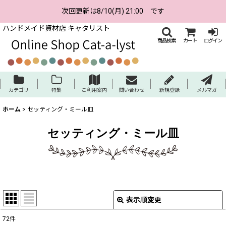
次回更新は8/10(月) 21:00 です
ハンドメイド資材店 キャタリスト
商品検索
カート
ログイン
カテゴリ
特集
ご利用案内
問い合わせ
新規登録
メルマガ
ホーム
>
セッティング・ミール皿
セッティング・ミール皿
表示順変更
閉じる
72
件