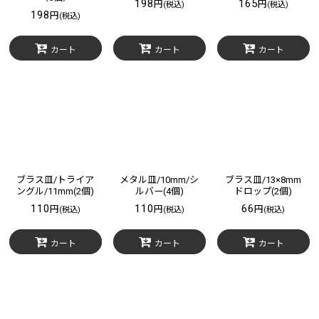
198
165
円
円
(税込)
(税込)
198
円
(税込)
カート
カート
カート
ブラス皿/トライア
メタル皿/10mm/シ
ブラス皿/13×8mm
ングル/11mm(2個)
ルバー(4個)
ドロップ(2個)
110
110
66
円
円
円
(税込)
(税込)
(税込)
カート
カート
カート