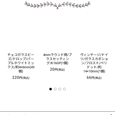
チェコガラスビー
4mmラウンド用/ブ
ヴィンテージ/ドイ
ズ/ドロップ/パー
ラスセッティン
ツ/ガラスカボショ
プルホワイトミッ
グ/K16GP(1個)
ン/フロスト/ペリ
クス/約4×6mm(45
ドット/約
20
円
(税込)
個)
14×10mm(1個)
220
66
円
円
(税込)
(税込)