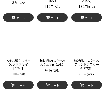
(5枚)
ス(5枚)
132
円
(税込)
110
132
円
円
(税込)
(税込)
カート
カート
カート
メタル透かしパー
銅製透かしパーツ/
銅製透かしパーツ/
ツ/アリス(5枚)
スクエアB（2枚）
ラウンドフラワー
[
70240
]
A（2枚）
66
円
(税込)
110
66
円
円
(税込)
(税込)
カート
カート
カート