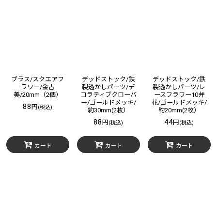
表示数
:
在庫あり
並び順
:
絞り込む
ブラス/スクエアフ
デッドストック/鉄
デッドストック/鉄
ラワー/金古
製透かしパーツ/デ
製透かしパーツ/レ
美/20mm（2個）
コラティブクローバ
ースフラワー10弁
ー/ゴールドメッキ/
花/ゴールドメッキ/
88
円
(税込)
約30mm(2枚）
約20mm(2枚）
88
44
円
円
(税込)
(税込)
カート
カート
カート