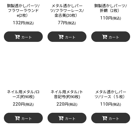
銅製透かしパーツ/
メタル透かしパー
銅製透かしパーツ/
フラワーラウンド
ツ/フラワーレース/
折鶴（2枚）
e(2枚）
金古美(20枚）
110
円
(税込)
132
77
円
円
(税込)
(税込)
カート
カート
カート
ネイル用メタル/ロ
ネイル用メタル/ト
メタル透かしパー
ーズ(約90枚)
音記号(約90枚)
ツ/リース（５枚）
220
220
110
円
円
円
(税込)
(税込)
(税込)
カート
カート
カート