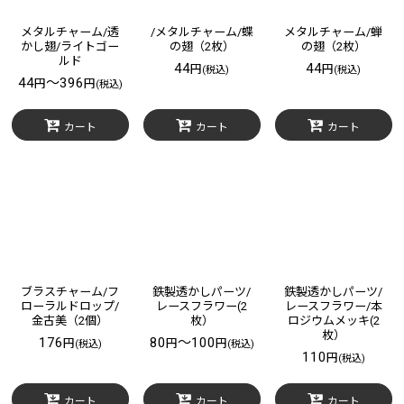
メタルチャーム/透
/メタルチャーム/蝶
メタルチャーム/蝉
かし翅/ライトゴー
の翅（2枚）
の翅（2枚）
ルド
44
44
円
円
(税込)
(税込)
44
～396
円
円
(税込)
カート
カート
カート
ブラスチャーム/フ
鉄製透かしパーツ/
鉄製透かしパーツ/
ローラルドロップ/
レースフラワー(2
レースフラワー/本
金古美（2個）
枚）
ロジウムメッキ(2
枚）
176
80
～100
円
円
円
(税込)
(税込)
110
円
(税込)
カート
カート
カート