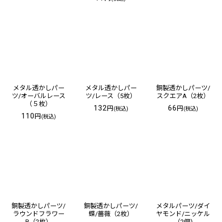
メタル透かしパー
メタル透かしパー
銅製透かしパーツ/
ツ/オーバルレース
ツ/レース（5枚）
スクエアA（2枚）
（５枚）
132
66
円
円
(税込)
(税込)
110
円
(税込)
銅製透かしパーツ/
銅製透かしパーツ/
メタルパーツ/ダイ
ラウンドフラワー
蝶/薔薇（2枚）
ヤモンド/ニッケル
B（2枚）
（2個)