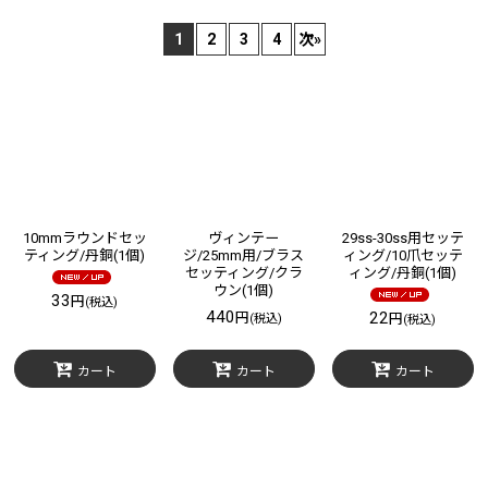
サブカテゴリ
:
1
2
3
4
次
»
表示数
:
在庫あり
並び順
:
絞り込む
10mmラウンドセッ
ヴィンテー
29ss-30ss用セッテ
ティング/丹銅(1個)
ジ/25mm用/ブラス
ィング/10爪セッテ
セッティング/クラ
ィング/丹銅(1個)
ウン(1個)
33
円
(税込)
440
22
円
円
(税込)
(税込)
カート
カート
カート