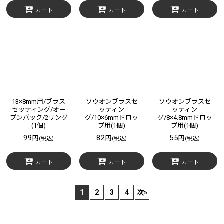
カート
カート
カート
13×8mm用/ブラス
ソウオンブラスセ
ソウオンブラスセ
セッティング/オー
ッティン
ッティン
プンバック/2リング
グ/10×6mmドロッ
グ/8×4.8mmドロッ
(1個)
プ用(1個)
プ用(1個)
99
82
55
円
円
円
(税込)
(税込)
(税込)
カート
カート
カート
1
2
3
4
次
»