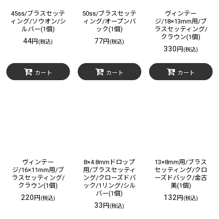
45ss/ブラスセッテ
50ss/ブラスセッテ
ヴィンテー
ィング/ソウオン/シ
ィング/オープンバ
ジ/18×13mm用/ブ
ルバー(1個)
ック(1個)
ラスセッティング/
クラウン(1個)
44
77
円
円
(税込)
(税込)
330
円
(税込)
カート
カート
カート
ヴィンテー
8×4.8mmドロップ
13×8mm用/ブラス
ジ/16×11mm用/ブ
用/ブラスセッティ
セッティング/クロ
ラスセッティング/
ング/クローズドバ
ーズドバック/金古
クラウン(1個)
ック/1リング/シル
美(1個)
バー(1個)
220
132
円
円
(税込)
(税込)
33
円
(税込)