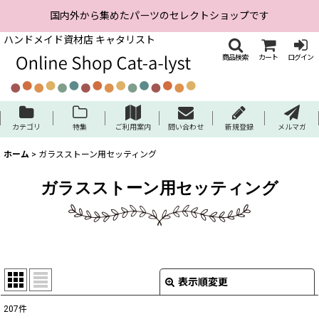
国内外から集めたパーツのセレクトショップです
ハンドメイド資材店 キャタリスト
商品検索
カート
ログイン
カテゴリ
特集
ご利用案内
問い合わせ
新規登録
メルマガ
ホーム
>
ガラスストーン用セッティング
ガラスストーン用セッティング
表示順変更
閉じる
207
件