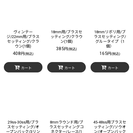
ヴィンテー
18mm用/ブラスセ
18mmリボリ用/ブ
ジ/22mm用/ブラス
ッティング/クラウ
ラスセッティング/
セッティング/クラ
ン(1個)
グルータイプ（1
ウン(1個)
個）
385
円
(税込)
408
165
円
円
(税込)
(税込)
カート
カート
カート
29ss-30ss用/ブラ
8mmラウンド用/ブ
45-48ss用ブラスセ
スセッティング/オ
ラスセッティングコ
ッティング/ソウオ
ープンバック/3リン
ネクター/レース(1
ン/オープンバック