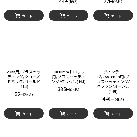
44
77
円
円
(税込)
(税込)
カート
カート
カート
29ss用/ブラスセッ
18×13mmドロップ
ヴィンテー
ティング/クローズ
用/ブラスセッティ
ジ/25×18mm用/ブ
ドバック/ゴールド
ング/クラウン(1個)
ラスセッティング/
(1個)
クラウン/オーバル
385
円
(税込)
(1個)
55
円
(税込)
440
円
(税込)
カート
カート
カート