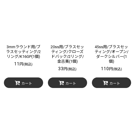
3mmラウンド用/ブ
20ss用/ブラスセッ
45ss用/ブラスセッ
ラスセッティング/2
ティング/クローズ
ティング/オープン/
リング/K16GP(1個)
ドバック/2リング/
ダークシルバー(1
金古美(1個)
個)
11
円
(税込)
33
110
円
円
(税込)
(税込)
カート
カート
カート