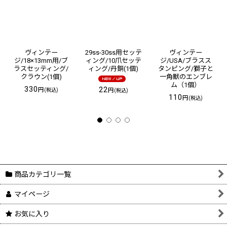
ヴィンテー
29ss-30ss用セッテ
ヴィンテー
ジ/18×13mm用/ブ
ィング/10爪セッテ
ジ/USA/ブラスス
ラスセッティング/
ィング/丹銅(1個)
タンピング/獅子と
クラウン(1個)
一角獣のエンブレ
ム（1個）
330
22
円
円
(税込)
(税込)
110
円
(税込)
商品カテゴリ一覧
マイページ
お気に入り