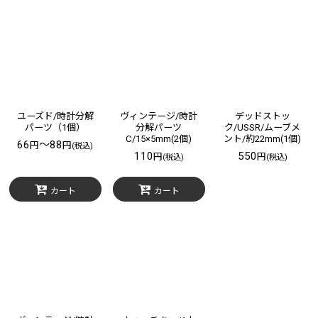
サブカテゴリ
:
表示数
:
在庫あり
並び順
:
ユーズド/時計分解
ヴィンテージ/時計
デッドストッ
パーツ（1個）
分解パーツ
ク/USSR/ムーブメ
C/15×5mm(2個)
ント/約22mm(1個)
66
～88
円
円
(税込)
絞り込む
110
550
円
円
(税込)
(税込)
カート
カート