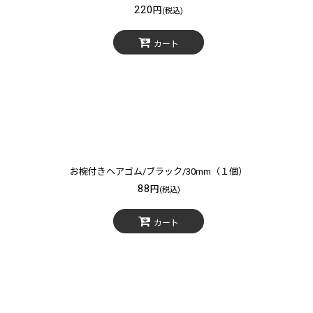
220
円
(税込)
カート
お椀付きヘアゴム/ブラック/30mm（１個）
88
円
(税込)
カート