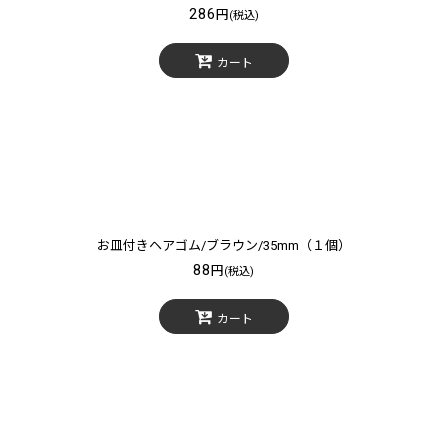
286
円
(税込)
カート
お皿付きヘアゴム/ブラウン/35mm（１個）
88
円
(税込)
カート