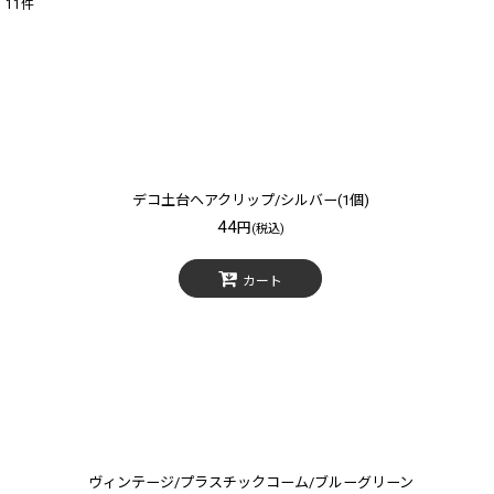
11
件
表示数
:
在庫あり
並び順
:
デコ土台ヘアクリップ/シルバー(1個)
44
円
(税込)
カート
ヴィンテージ/プラスチックコーム/ブルーグリーン