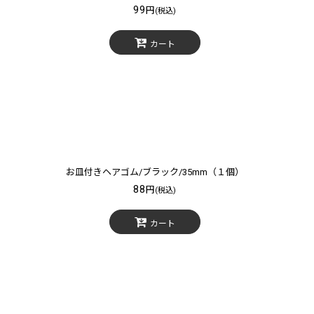
99
円
(税込)
カート
お皿付きヘアゴム/ブラック/35mm（１個）
88
円
(税込)
カート