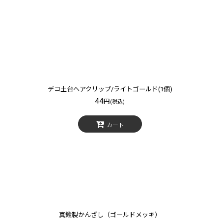
絞り込む
デコ土台ヘアクリップ/ライトゴールド(1個)
44
円
(税込)
カート
真鍮製かんざし（ゴールドメッキ）