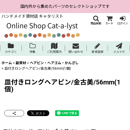
国内外から集めたパーツのセレクトショップです
ハンドメイド資材店 キャタリスト
商品検索
カート
ログイン
カテゴリ
特集
ご利用案内
問い合わせ
新規登録
メルマガ
ホーム
>
副資材
>
ヘアピン・ヘアゴム・かんざし
>
皿付きロングヘアピン/金古美/56mm(1個)
皿付きロングヘアピン/金古美/56mm(1
個)