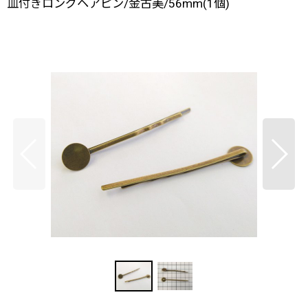
皿付きロングヘアピン/金古美/56mm(1個)