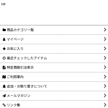
0
件
表示数
:
在庫あり
並び順
:
商品カテゴリ一覧
マイページ
絞り込む
お気に入り
最近チェックしたアイテム
特定商取引法表示
ご利用案内
追加・お取り置きについて
メールマガジン
リンク集