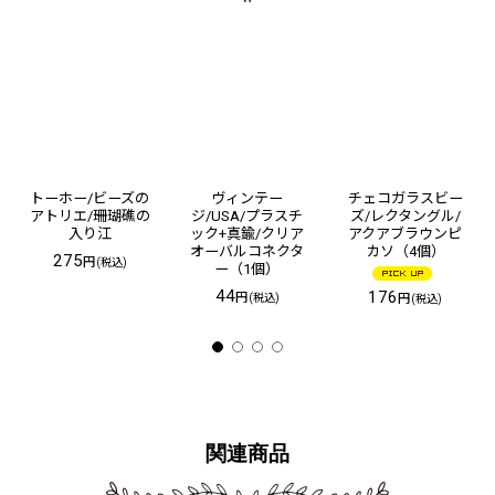
トーホー/ビーズの
ヴィンテー
チェコガラスビー
アトリエ/珊瑚礁の
ジ/USA/プラスチ
ズ/レクタングル/
入り江
ック+真鍮/クリア
アクアブラウンピ
オーバルコネクタ
カソ（4個）
275
円
(税込)
ー（1個）
44
176
円
円
(税込)
(税込)
関連商品