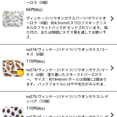
ーロラ（4個）
66
円
(税込)
ヴィンテージ/ソウオンガラスパーツ/ホワイトオ
ーロラ（4個） 約4.5mmのスワロフスキークリス
タルのフラットバックが セットされています。 貼
り付け、または隙間にテグス等を通してお使い下
さ…
ns074/ヴィンテージ/ドイツ/ソウオンガラス/マー
キス（6個）
110
円
(税込)
ns074/ヴィンテージ/ドイツ/ソウオンガラス/マー
キス（6個） 落ち着いたスモークトパーズカラ
ー。 サイズ：約18×6mm ホールは両端に2個あり
ます。 バックフォイルにはやや劣化がみられま…
ns075/ヴィンテージ/ドイツ/ソウオンガラス/レデ
ィバグ（10個）
110
円
(税込)