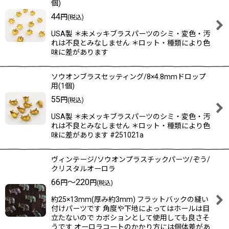
個)
44
円
(税込)
USA製 ＊未メッキブラスパーツのシミ・変色・汚
れは不良とみなしません ＊ロット・種類により色
味に差があります
ソウオンブラスセッティング/8×4.8mmドロップ
用(1個)
55
円
(税込)
USA製 ＊未メッキブラスパーツのシミ・変色・汚
れは不良とみなしません ＊ロット・種類により色
味に差があります #251021a
ヴィンテージ/ソウオンプラスチックパーツ/ぞう/
クリスタルオーロラ
66
～220
円
円
(税込)
約25×13mm(厚み約3mm) フラットバックの縫い
付けパーツです 角度や下地によってはホールは目
立たないので カボションとして使用しても良さそ
うです オーロラコートのかかり方には個体差があ