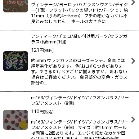
ヴィンテージ/ヨーロッパ/ガラスソウオン/デイジ
ー(1個） フラットバックの縫い付けパーツです 約
11mm（厚み約4〜5mm） フチの細かなカケは不
良とみなしません。 ホールの大きさに…
アンティーク/チェコ/縫い付け用パーツ/ウランガ
ラス/約5mm(1個)
121
円
(税込)
約5mm ウランガラスのローズモンテ。金具には
経年劣化があります。 色味にばらつきがありま
す。できるだけペアごとに揃えますが、 叶わない
場合はご容赦ください。 金具部分の変色・ガラス
部分の…
ns163/ヴィンテージ/ドイツ/ソウオンガラス/リー
フS/アメシスト（8個）
110
円
(税込)
ns163/ヴィンテージ/ドイツ/ソウオンガラス/リー
フS/アメシスト（8個） サイズ：約10mm ホール
は両端に2個あります。 エッジの細かなカケや凹
凸は不良とみなしません。 厚みに若干の個体…