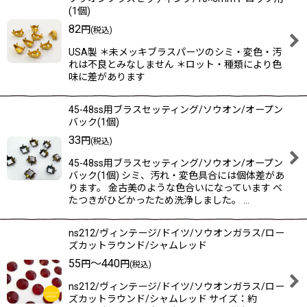
(1個)
82
円
(税込)
USA製 ＊未メッキブラスパーツのシミ・変色・汚
れは不良とみなしません ＊ロット・種類により色
味に差があります
45-48ss用ブラスセッティング/ソウオン/オープン
バック(1個)
33
円
(税込)
45-48ss用ブラスセッティング/ソウオン/オープン
バック(1個) シミ、汚れ・変色具合には個体差があ
ります。 金古美のような色合いになっています べ
たつきがひどかったため洗浄しました。 …
ns212/ヴィンテージ/ドイツ/ソウオンガラス/ロー
ズカットラウンド/シャムレッド
55
～440
円
円
(税込)
ns212/ヴィンテージ/ドイツ/ソウオンガラス/ロー
ズカットラウンド/シャムレッド サイズ：約