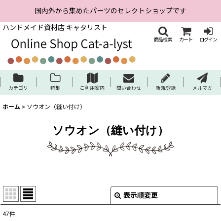
国内外から集めたパーツのセレクトショップです
ハンドメイド資材店 キャタリスト
商品検索
カート
ログイン
カテゴリ
特集
ご利用案内
問い合わせ
新規登録
メルマガ
ホーム
>
ソウオン（縫い付け）
ソウオン（縫い付け）
表示順変更
閉じる
47
件