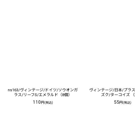
ns163/ヴィンテージ/ドイツ/ソウオンガ
ヴィンテージ/日本/プラ
ラス/リーフS/エメラルド（8個）
ズク/ターコイズ （
110
55
円
円
(税込)
(税込)