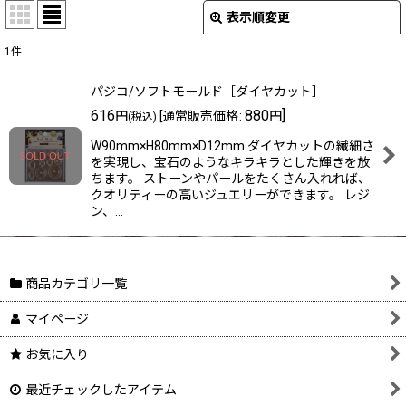
表示順変更
閉じる
1
件
表示数
:
パジコ/ソフトモールド［ダイヤカット］
在庫あり
616
880
]
円
[
通常販売価格
:
円
(税込)
W90mm×H80mm×D12mm ダイヤカットの繊細さ
並び順
:
を実現し、宝石のようなキラキラとした輝きを放
ちます。 ストーンやパールをたくさん入れれば、
クオリティーの高いジュエリーができます。 レジ
絞り込む
ン、…
商品カテゴリ一覧
マイページ
お気に入り
最近チェックしたアイテム