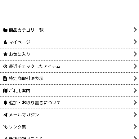
表示数
:
在庫あり
並び順
:
商品カテゴリ一覧
マイページ
絞り込む
お気に入り
最近チェックしたアイテム
特定商取引法表示
ご利用案内
追加・お取り置きについて
メールマガジン
リンク集