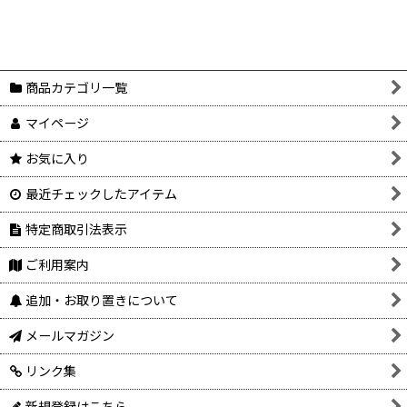
表示数
:
在庫あり
並び順
:
商品カテゴリ一覧
マイページ
絞り込む
お気に入り
最近チェックしたアイテム
特定商取引法表示
ご利用案内
追加・お取り置きについて
メールマガジン
リンク集