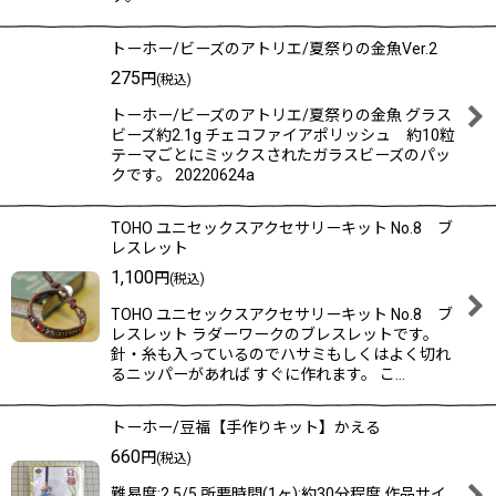
トーホー/ビーズのアトリエ/夏祭りの金魚Ver.2
275
円
(税込)
トーホー/ビーズのアトリエ/夏祭りの金魚 グラス
ビーズ約2.1g チェコファイアポリッシュ 約10粒
テーマごとにミックスされたガラスビーズのパッ
クです。 20220624a
TOHO ユニセックスアクセサリーキット No.8 ブ
レスレット
1,100
円
(税込)
TOHO ユニセックスアクセサリーキット No.8 ブ
レスレット ラダーワークのブレスレットです。
針・糸も入っているのでハサミもしくはよく切れ
るニッパーがあれば すぐに作れます。 こ…
トーホー/豆福【手作りキット】かえる
660
円
(税込)
難易度:2.5/5 所要時間(1ヶ):約30分程度 作品サイ