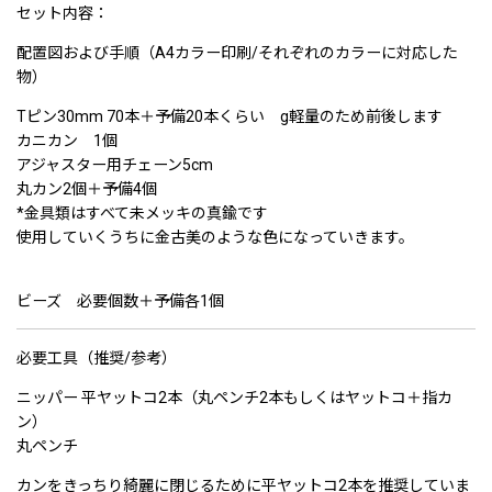
セット内容：
配置図および手順（A4カラー印刷/それぞれのカラーに対応した
物）
Tピン30mm 70本＋予備20本くらい g軽量のため前後します
カニカン 1個
アジャスター用チェーン5cm
丸カン2個＋予備4個
*金具類はすべて未メッキの真鍮です
使用していくうちに金古美のような色になっていきます。
ビーズ 必要個数＋予備各1個
必要工具（推奨/参考）
ニッパー 平ヤットコ2本（丸ペンチ2本もしくはヤットコ＋指カ
ン）
丸ペンチ
カンをきっちり綺麗に閉じるために平ヤットコ2本を推奨していま