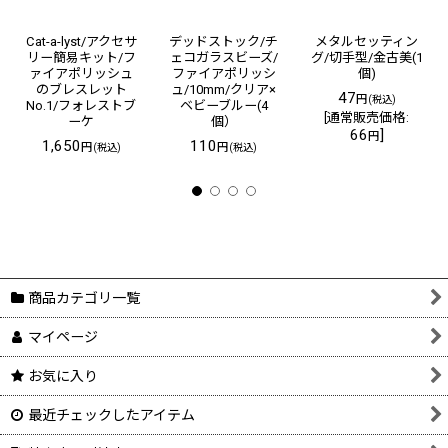
Cat-a-lyst/アクセサ
デッドストック/チ
メタルセッティン
リー簡易キット/フ
ェコガラスビーズ/
グ/切手型/金古美(1
ァイアポリッシュ
ファイアポリッシ
個)
のブレスレット
ュ/10mm/クリア×
47
円
(税込)
No.1/フォレストブ
ベビーブルー(4
[
通常販売価格
:
ーケ
個）
66
]
円
1,650
110
円
円
(税込)
(税込)
商品カテゴリ一覧
マイページ
お気に入り
最近チェックしたアイテム