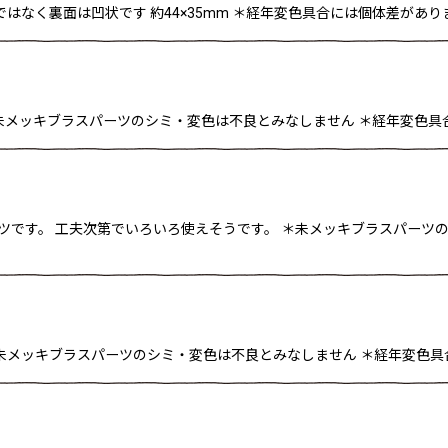
ではなく裏面は凹状です 約44×35mm ＊経年変色具合には個体差があり
mm ＊未メッキブラスパーツのシミ・変色は不良とみなしません ＊経年変色
ーツです。 工夫次第でいろいろ使えそうです。 ＊未メッキブラスパーツ
＊未メッキブラスパーツのシミ・変色は不良とみなしません ＊経年変色