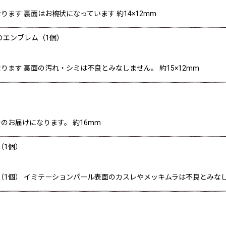
ます 裏面はお椀状になっています 約14×12mm
のエンブレム（1個）
ます 裏面の汚れ・シミは不良とみなしません。 約15×12mm
お届けになります。 約16mm
（1個）
（1個） イミテーションパール表面のカスレやメッキムラは不良とみなして