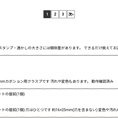
1
2
3
次
»
絞り込む
スタンプ・透かしの大きさには個体差があります。 できるだけ揃えてお送り
13mmカボション用クラスプです 汚れや変色もあります。 動作確認済み
トの錠前(1個)
トの錠前(1個) 爪はひとつです 約16×25mm(爪を含まない) 変色