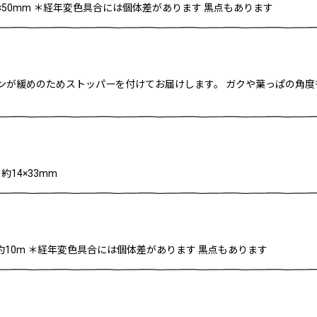
6×50mm ＊経年変色具合には個体差があります 黒点もあります
m ピンが緩めのためストッパーを付けてお届けします。 ガクや葉っぱの
14×33mm
 約10m ＊経年変色具合には個体差があります 黒点もあります