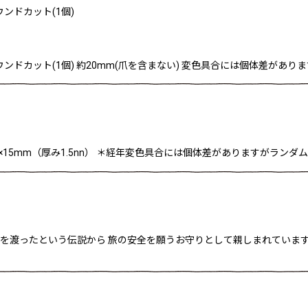
ンドカット(1個)
ンドカット(1個) 約20mm(爪を含まない) 変色具合には個体差があ
約21×15mm（厚み1.5nn） ＊経年変色具合には個体差がありますがラン
う川を渡ったという伝説から 旅の安全を願うお守りとして親しまれていま