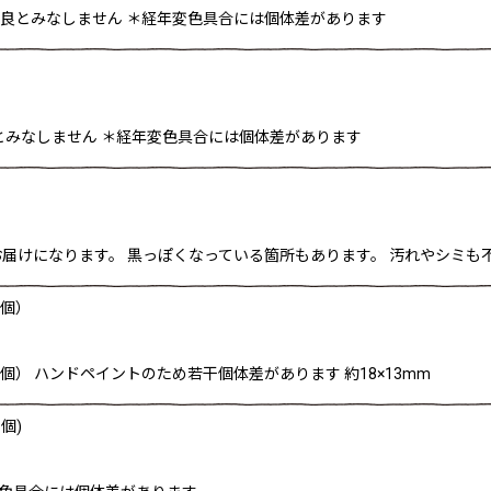
は不良とみなしません ＊経年変色具合には個体差があります
とみなしません ＊経年変色具合には個体差があります
けになります。 黒っぽくなっている箇所もあります。 汚れやシミも不良
1個）
個） ハンドペイントのため若干個体差があります 約18×13mm
個)