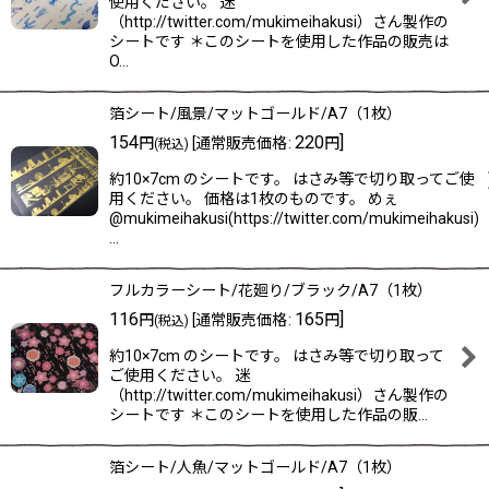
使用ください。 迷
（http://twitter.com/mukimeihakusi）さん製作の
シートです ＊このシートを使用した作品の販売は
O…
箔シート/風景/マットゴールド/A7（1枚）
154
220
]
円
[
通常販売価格
:
円
(税込)
約10×7cm のシートです。 はさみ等で切り取ってご使
用ください。 価格は1枚のものです。 めぇ
@mukimeihakusi(https://twitter.com/mukimeihakusi)
…
フルカラーシート/花廻り/ブラック/A7（1枚）
116
165
]
円
[
通常販売価格
:
円
(税込)
約10×7cm のシートです。 はさみ等で切り取って
ご使用ください。 迷
（http://twitter.com/mukimeihakusi）さん製作の
シートです ＊このシートを使用した作品の販…
箔シート/人魚/マットゴールド/A7（1枚）