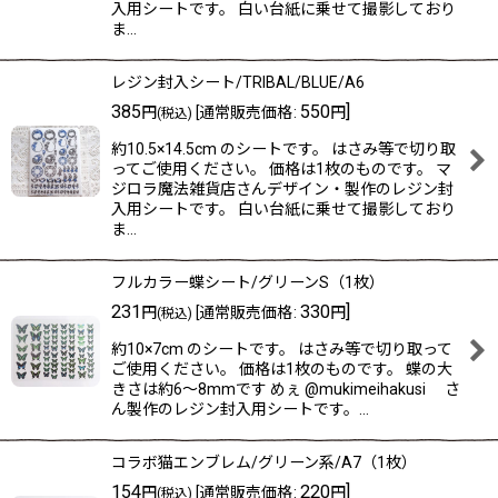
入用シートです。 白い台紙に乗せて撮影しており
ま…
レジン封入シート/TRIBAL/BLUE/A6
385
550
]
円
[
通常販売価格
:
円
(税込)
約10.5×14.5cm のシートです。 はさみ等で切り取
ってご使用ください。 価格は1枚のものです。 マ
ジロラ魔法雑貨店さんデザイン・製作のレジン封
入用シートです。 白い台紙に乗せて撮影しており
ま…
フルカラー蝶シート/グリーンS（1枚）
231
330
]
円
[
通常販売価格
:
円
(税込)
約10×7cm のシートです。 はさみ等で切り取って
ご使用ください。 価格は1枚のものです。 蝶の大
きさは約6〜8mmです めぇ @mukimeihakusi さ
ん製作のレジン封入用シートです。…
コラボ猫エンブレム/グリーン系/A7（1枚）
154
220
]
円
[
通常販売価格
:
円
(税込)