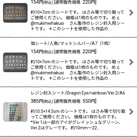
154
220
]
円
[
通常販売価格
:
円
(税込)
約10×7cm のシートです。 はさみ等で切り取って
ご使用ください。 価格は1枚のものです。 めぇ
@mukimeihakusi さん製作のレジン封入用シー
トです。 ＊このシートを使用した作品の…
箔シート/人魚/マットシルバー/A7（1枚）
154
220
]
円
[
通常販売価格
:
円
(税込)
約10×7cm のシートです。 はさみ等で切り取って
ご使用ください。 価格は1枚のものです。 めぇ
@mukimeihakusi さん製作のレジン封入用シー
トです。 ＊このシートを使用した作品の…
レジン封入シート/Dragon Eye/rainbow/Ver.2/A6
385
550
]
円
[
通常販売価格
:
円
(税込)
約10.5×14.5cm のシートです。 はさみ等で切り取
ってご使用ください。 価格は1枚のものです。
*Ver.1は一部のアイがグレイッシュなグリーン、
Ver.2はグレーです。 約10mm〜22…