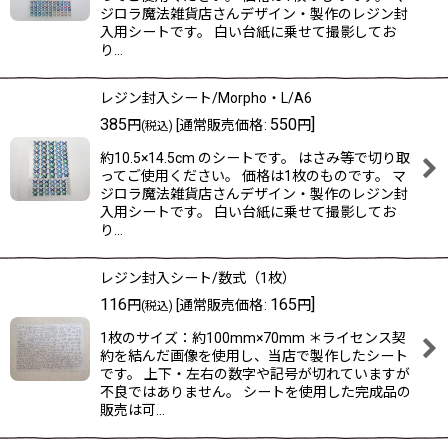
ジロラ魔法雑貨店さんデザイン・製作のレジン封
入用シートです。 白い台紙に乗せて撮影してお
り…
レジン封入シート/Morpho・L/A6
385
550
]
円
[
通常販売価格
:
円
(税込)
約10.5×14.5cm のシートです。 はさみ等で切り取
ってご使用ください。 価格は1枚のものです。 マ
ジロラ魔法雑貨店さんデザイン・製作のレジン封
入用シートです。 白い台紙に乗せて撮影してお
り…
レジン封入シート/数式（1枚）
116
165
]
円
[
通常販売価格
:
円
(税込)
1枚のサイズ：約100mm×70mm ＊ライセンス契
約を結んだ画像を使用し、当店で製作したシート
です。 上下・左右の数字や記号が切れていますが
不良ではありません。 シートを使用した完成品の
販売は可…