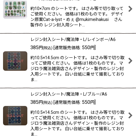
約10×7cm のシートです。 はさみ等で切り取って
ご使用ください。 価格は1枚のものです。 デザイ
ン原案Cat-a-lyst・めぇ @mukimeihakusi さん
製作の レジン封入用シート…
レジン封入シート/魔法陣・L/レインボー/A6
385
550
]
円
[
通常販売価格
:
円
(税込)
約10.5×14.5cm のシートです。 はさみ等で切り取
ってご使用ください。 価格は1枚のものです。 マ
ジロラ魔法雑貨店さんデザイン・製作のレジン封
入用シートです。 白い台紙に乗せて撮影しており
ま…
レジン封入シート/魔法陣・L/ブルー/A6
385
550
]
円
[
通常販売価格
:
円
(税込)
約10.5×14.5cm のシートです。 はさみ等で切り取
ってご使用ください。 価格は1枚のものです。 マ
ジロラ魔法雑貨店さんデザイン・製作のレジン封
入用シートです。 白い台紙に乗せて撮影しており
ま…