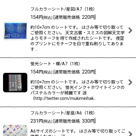
表示数
:
フルカラーシート/星図/A7（1枚）
在庫あり
154
220
]
円
[
通常販売価格
:
円
(税込)
約10×7cm のシートです。 はさみ等で切り取って
並び順
:
ご使用ください。 天文古書・スミスの図解天文学
よりモチーフを得て作成されたシートです。 夜空
のプリントにモチーフを白で重ね刷りしてありま
絞り込む
す…
蛍光シート・蝶/A7（1枚）
154
220
]
円
[
通常販売価格
:
円
(税込)
約10×7cm のシートです。 はさみ等で切り取って
ご使用ください。 蛍光インク＋ホワイトインクの
パステルカラーが綺麗です 迷
（http://twitter.com/mukimeihak…
フルカラーシート/星座/A6（1枚）
231
330
]
円
[
通常販売価格
:
円
(税込)
A6サイズのシートです。 はさみ等で切り取ってご