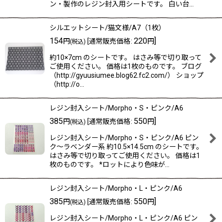
ン・製作のレジン封入用シートです。 白い台…
シルエットシート/猫文様/A7（1枚）
154
220
]
円
[
通常販売価格
:
円
(税込)
約10×7cm のシートです。 はさみ等で切り取って
ご使用ください。 価格は1枚のものです。 ブログ
（http://gyuusiumee.blog62.fc2.com/） ショップ
（http://o…
レジン封入シート/Morpho・S・ピンク/A6
385
550
]
円
[
通常販売価格
:
円
(税込)
レジン封入シート/Morpho・S・ピンク/A6 ピン
ク〜ラベンダー系 約10.5×14.5cm のシートです。
はさみ等で切り取ってご使用ください。 価格は1
枚のものです。 *ロットにより色味が…
レジン封入シート/Morpho・L・ピンク/A6
385
550
]
円
[
通常販売価格
:
円
(税込)
レジン封入シート/Morpho・L・ピンク/A6 ピン