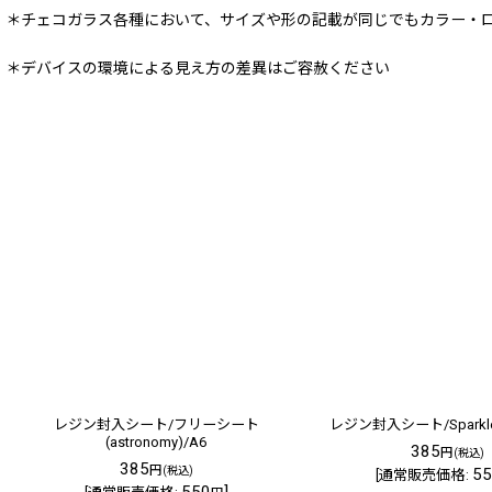
＊チェコガラス各種において、サイズや形の記載が同じでもカラー・
＊デバイスの環境による見え方の差異はご容赦ください
レジン封入シート/フリーシート
レジン封入シート/Sparkle 
(astronomy)/A6
385
円
(税込)
385
円
(税込)
55
[
通常販売価格
:
550
]