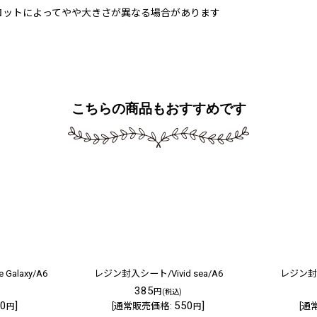
ロットによってやや大きさが異なる場合があります
こちらの商品もおすすめです
Galaxy/A6
レジン封入シート/Vivid sea/A6
レジン封入
385
円
(税込)
0
]
550
]
[
通常販売価格
:
[
通
円
円