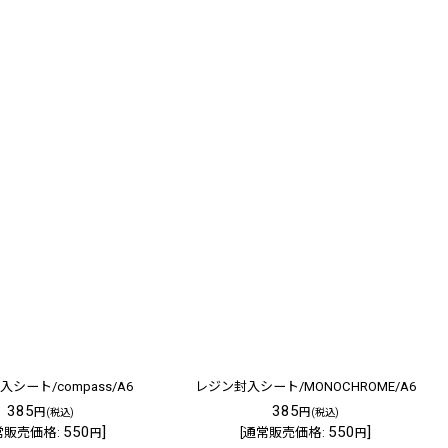
シート/compass/A6
レジン封入シート/MONOCHROME/A6
385
385
円
円
(税込)
(税込)
550
]
550
]
常販売価格
:
[
通常販売価格
:
円
円