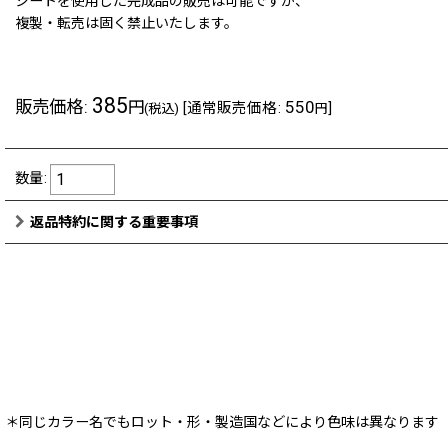
シートを使用した完成品の販売は可能ですが、
複製・転売は固く禁止いたします。
385
販売価格
:
550
円
[
通常販売価格
:
]
(税込)
円
数量
:
返品特約に関する重要事項
＊同じカラー名でもロット・形・製造国などにより色味は異なります