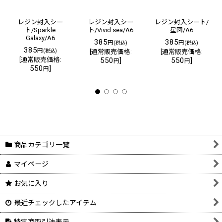
レジン封入シー
レジン封入シー
レジン封入シート/
ト/Sparkle
ト/Vivid sea/A6
星図/A6
Galaxy/A6
385
385
円
円
(税込)
(税込)
385
円
(税込)
[
通常販売価格
:
[
通常販売価格
:
[
通常販売価格
:
550
]
550
]
円
円
550
]
円
商品カテゴリ一覧
マイページ
お気に入り
最近チェックしたアイテム