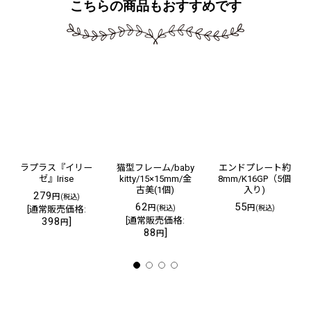
こちらの商品もおすすめです
ラプラス『イリー
猫型フレーム/baby
エンドプレート約
ゼ』Irise
kitty/15×15mm/金
8mm/K16GP（5個
古美(1個)
入り)
279
円
(税込)
62
55
円
円
[
通常販売価格
:
(税込)
(税込)
398
]
[
通常販売価格
:
円
88
]
円