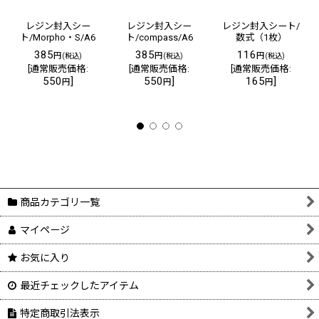
レジン封入シー
レジン封入シー
レジン封入シート/
ト/Morpho・S/A6
ト/compass/A6
数式（1枚）
385
385
116
円
円
円
(税込)
(税込)
(税込)
[
通常販売価格
:
[
通常販売価格
:
[
通常販売価格
:
550
]
550
]
165
]
円
円
円
商品カテゴリ一覧
マイページ
お気に入り
最近チェックしたアイテム
特定商取引法表示