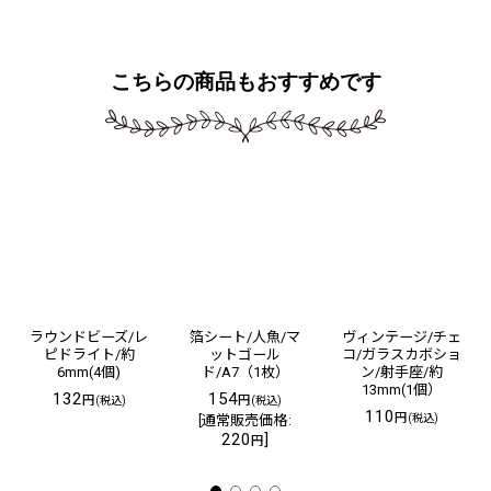
こちらの商品もおすすめです
ラウンドビーズ/レ
箔シート/人魚/マ
ヴィンテージ/チェ
ピドライト/約
ットゴール
コ/ガラスカボショ
6mm(4個)
ド/A7（1枚）
ン/射手座/約
13mm(1個）
132
154
円
円
(税込)
(税込)
110
円
[
通常販売価格
:
(税込)
220
]
円