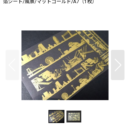
箔シート/風景/マットゴールド/A7（1枚）