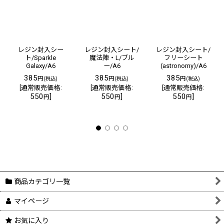
レジン封入シー
レジン封入シート/
レジン封入シート/
ト/Sparkle
魔法陣・L/ブル
フリーシート
Galaxy/A6
ー/A6
(astronomy)/A6
385
385
385
円
円
円
(税込)
(税込)
(税込)
[
通常販売価格
:
[
通常販売価格
:
[
通常販売価格
:
550
]
550
]
550
]
円
円
円
商品カテゴリ一覧
マイページ
お気に入り