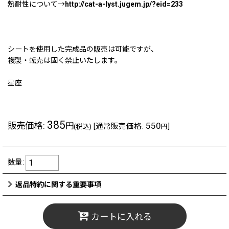
熱耐性について→
http://cat-a-lyst.jugem.jp/?eid=233
シートを使用した完成品の販売は可能ですが、
複製・転売は固く禁止いたします。
星座
385
販売価格
:
550
円
[
通常販売価格
:
]
(税込)
円
数量
:
返品特約に関する重要事項
カートに入れる