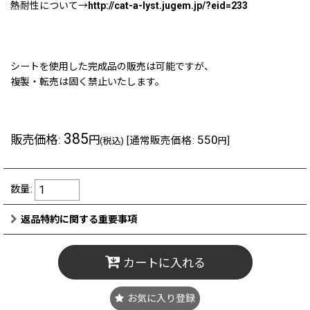
熱耐性について→
http://cat-a-lyst.jugem.jp/?eid=233
シートを使用した完成品の販売は可能ですが、
複製・転売は固く禁止いたします。
385
販売価格
:
550
円
[
通常販売価格
:
]
(税込)
円
数量
:
返品特約に関する重要事項
カートに入れる
お気に入り登録