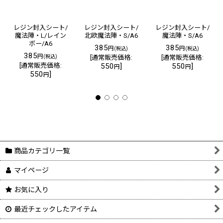
レジン封入シート/
レジン封入シート/
レジン封入シート/
魔法陣・L/レイン
北欧魔法陣・S/A6
魔法陣・S/A6
ボー/A6
385
385
円
円
(税込)
(税込)
385
円
(税込)
[
通常販売価格
:
[
通常販売価格
:
[
通常販売価格
:
550
]
550
]
円
円
550
]
円
商品カテゴリ一覧
マイページ
お気に入り
最近チェックしたアイテム