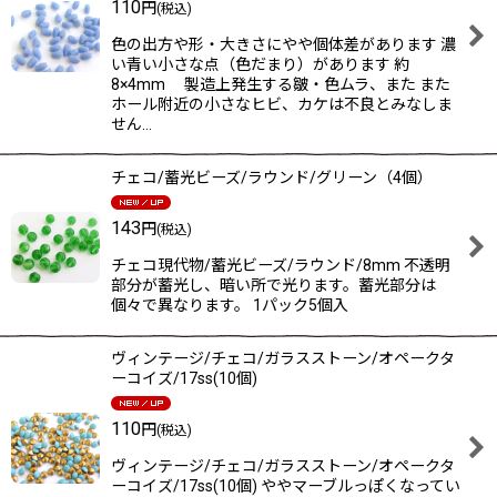
110
円
(税込)
色の出方や形・大きさにやや個体差があります 濃
い青い小さな点（色だまり）があります 約
8×4mm 製造上発生する皺・色ムラ、また また
ホール附近の小さなヒビ、カケは不良とみなしま
せん…
チェコ/蓄光ビーズ/ラウンド/グリーン（4個）
143
円
(税込)
チェコ現代物/蓄光ビーズ/ラウンド/8mm 不透明
部分が蓄光し、暗い所で光ります。蓄光部分は
個々で異なります。 1パック5個入
ヴィンテージ/チェコ/ガラスストーン/オペークタ
ーコイズ/17ss(10個)
110
円
(税込)
ヴィンテージ/チェコ/ガラスストーン/オペークタ
ーコイズ/17ss(10個) ややマーブルっぽくなってい