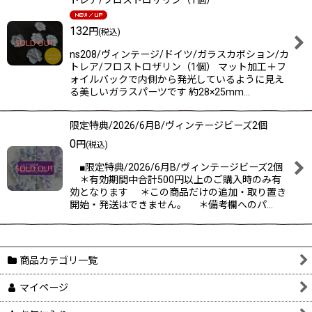
132
円
(税込)
ns208/ヴィンテージ/ドイツ/ガラスカボション/カ
トレア/フロストロザリン（1個） マット加工＋フ
ォイルバックで内側から発光しているように見え
る美しいガラスパーツです 約28×25mm…
限定特典/2026/6月B/ヴィンテージビーズ2個
0
円
(税込)
■限定特典/2026/6月B/ヴィンテージビーズ2個
＊有効期間中合計500円以上のご購入時のみ有
効となります ＊この商品だけの追加・取り置き
開始・発送はできません。 ＊備考欄へのパ…
商品カテゴリ一覧
マイページ