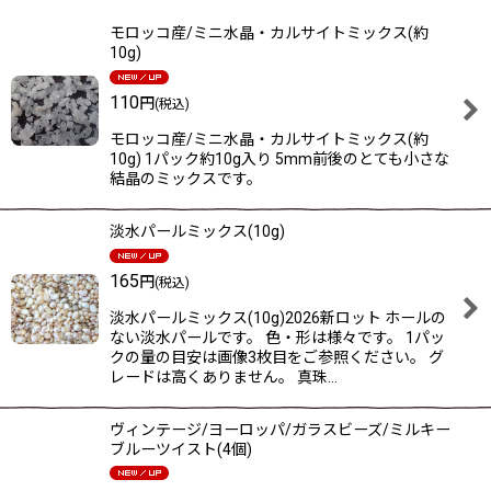
表示数
:
モロッコ産/ミニ水晶・カルサイトミックス(約
10g)
在庫あり
110
円
(税込)
並び順
:
モロッコ産/ミニ水晶・カルサイトミックス(約
10g) 1パック約10g入り 5mm前後のとても小さな
絞り込む
結晶のミックスです。
淡水パールミックス(10g)
165
円
(税込)
淡水パールミックス(10g)2026新ロット ホールの
ない淡水パールです。 色・形は様々です。 1パッ
クの量の目安は画像3枚目をご参照ください。 グ
レードは高くありません。 真珠…
ヴィンテージ/ヨーロッパ/ガラスビーズ/ミルキー
ブルーツイスト(4個)