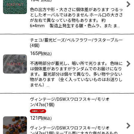
色の出方や形・大きさに個体差があります つるっ
としたオーバルではありません ホール口の大きさ
が左右で異なっている物もあります。 約
6×4mm 製造上発生する皺・色ムラ、また ま…
チェコ/蓄光ビーズ/ベルフラワー/ラスターブルー
(4個)
165
円
(税込)
不透明部分が蓄光し、暗い所で光ります。 色味に
は個体差がありますがランダムでのお届けになり
ます。 蓄光部分は個々で異なり、多い物や少ない
物があります （全く入っていないものはお送りし
ません）…
ヴィンテージ/DSWスワロフスキー/モリオ
ン/47ss(1個)
121
円
(税込)
ヴィンテージ/DSWスワロフスキー/モリオ
ン/47ss(1個) テーブル面に大きな傷があるもの