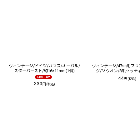
ヴィンテージ/ドイツ/ガラス/オーバル/
ヴィンテージ/47ss用ブ
スターバースト/約16×11mm(1個)
グ/ソウオン/8爪セッティ
44
円
(税込)
330
円
(税込)