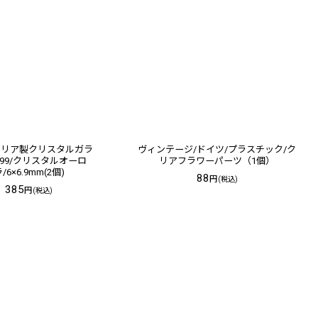
トリア製クリスタルガラ
ヴィンテージ/ドイツ/プラスチック/ク
4699/クリスタルオーロ
リアフラワーパーツ（1個）
/6×6.9mm(2個)
88
円
(税込)
385
円
(税込)