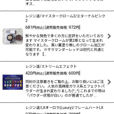
オス…
レジン道/マイスタークローム2/エターナルピンク
2
681
972
]
円
[
通常販売価格
:
円
(税込)
鮮やかな発色で多くの方に定評をいただいており
ます マイスタークロームが第2章となって生まれ
変わりました。 黒い裏塗り無しのクローム加工が
可能です。 ※サラマンダーレッドは初代と共通と
なります 【…
レジン道/ストリームエフェクト
420
600
]
円
[
通常販売価格
:
円
(税込)
同封の注意書きをご覧の上、お取り扱いにはご注
意ください。 人気の高輝度ガラス系エフェクトパ
ウダーが生まれ変わりました(^_^) これまでの物は
「パウダー状態が白い」のが普通でしたが …
レジン道/LXオーロラ(Luxury)/フレームハートLX