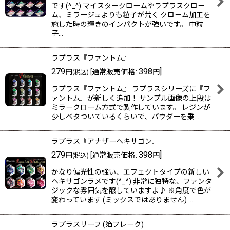
です(^_^) マイスタークロームやラプラスクロー
ム、ミラージュよりも粒子が荒く クローム加工を
施した時の輝きのインパクトが強いです。 中粒
子…
ラプラス『ファントム』
279
398
]
円
[
通常販売価格
:
円
(税込)
ラプラス『ファントム』 ラプラスシリーズに『フ
ァントム』が新しく追加！ サンプル画像の上段は
ミラークローム方式で製作しています。 レジンが
少しベタついているくらいで、パウダーを乗…
ラプラス『アナザーヘキサゴン』
279
398
]
円
[
通常販売価格
:
円
(税込)
かなり偏光性の強い、エフェクトタイプの新しい
ヘキサゴンラメです(^_^) 非常に独特な、ファンタ
ジックな雰囲気を醸していますよ♪ ※角度で色が
変わっています (ミックスではありません) …
ラプラスリーフ (箔フレーク)