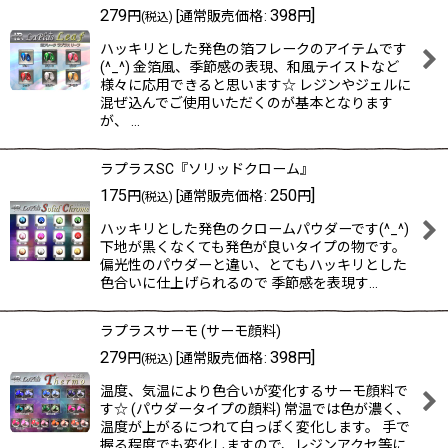
279
398
]
円
[
通常販売価格
:
円
(税込)
ハッキリとした発色の箔フレークのアイテムです
(^_^) 金箔風、季節感の表現、和風テイストなど
様々に応用できると思います☆ レジンやジェルに
混ぜ込んでご使用いただくのが基本となります
が、 …
ラプラスSC『ソリッドクローム』
175
250
]
円
[
通常販売価格
:
円
(税込)
ハッキリとした発色のクロームパウダーです(^_^)
下地が黒くなくても発色が良いタイプの物です。
偏光性のパウダーと違い、とてもハッキリとした
色合いに仕上げられるので 季節感を表現す…
ラプラスサーモ (サーモ顔料)
279
398
]
円
[
通常販売価格
:
円
(税込)
温度、気温により色合いが変化するサーモ顔料で
す☆ (パウダータイプの顔料) 常温では色が濃く、
温度が上がるにつれて白っぽく変化します。 手で
握る程度でも変化しますので、レジンアクセ等に