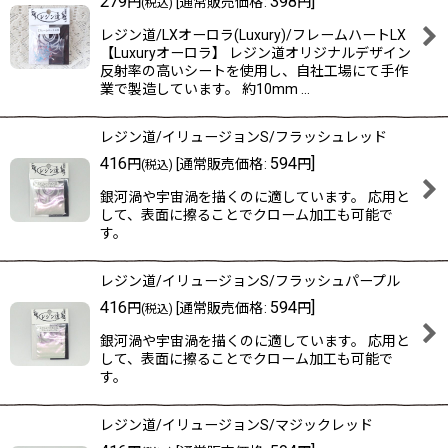
279
398
]
円
[
通常販売価格
:
円
(税込)
レジン道/LXオーロラ(Luxury)/フレームハートLX
【Luxuryオーロラ】 レジン道オリジナルデザイン
反射率の高いシートを使用し、自社工場にて手作
業で製造しています。 約10mm …
レジン道/イリュージョンS/フラッシュレッド
416
594
]
円
[
通常販売価格
:
円
(税込)
銀河渦や宇宙渦を描くのに適しています。 応用と
して、表面に擦ることでクローム加工も可能で
す。
レジン道/イリュージョンS/フラッシュパープル
416
594
]
円
[
通常販売価格
:
円
(税込)
銀河渦や宇宙渦を描くのに適しています。 応用と
して、表面に擦ることでクローム加工も可能で
す。
レジン道/イリュージョンS/マジックレッド