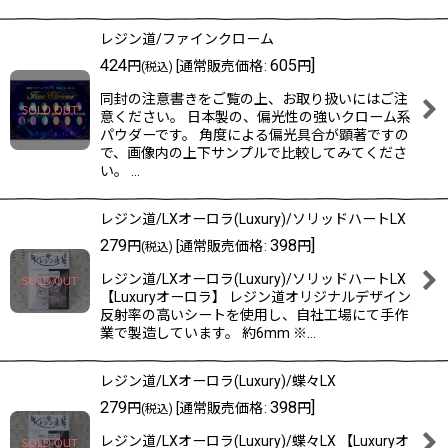
レジン道/ファインクローム
424
605
]
円
[
通常販売価格
:
円
(税込)
同封の注意書きをご覧の上、お取り扱いにはご注
意ください。 日本製の、偏光性の強いクローム系
パウダーです。 角度による偏光具合が顕著ですの
で、画像内の上下サンプルで比較してみてくださ
い。 …
レジン道/LXオーロラ(Luxury)/ソリッドハートLX
279
398
]
円
[
通常販売価格
:
円
(税込)
レジン道/LXオーロラ(Luxury)/ソリッドハートLX
【Luxuryオーロラ】 レジン道オリジナルデザイン
反射率の高いシートを使用し、自社工場にて手作
業で製造しています。 約6mm ※…
レジン道/LXオーロラ(Luxury)/蝶々LX
279
398
]
円
[
通常販売価格
:
円
(税込)
レジン道/LXオーロラ(Luxury)/蝶々LX 【Luxuryオ