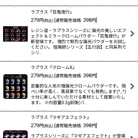
ラプラス『百鬼夜行』
279
398
]
円
[
通常販売価格
:
円
(税込)
レジン道・ラプラスシリーズに 偏光の美しいエフ
ェクト＆ミラークロームパウダー『百鬼夜行』が
新登場です。 強烈で鮮烈な偏光パウダーをお試し
ください。 陰陽師シリーズ【五行説】と同系列で
シリ…
ラプラス『クロームX』
279
398
]
円
[
通常販売価格
:
円
(税込)
定番的な人気の強偏光クロームパウダーです。 隠
ぺい率が高く、黒背景でなくても発色します(^_^)
十分に楽しんでいただける素材として提案いたし
ます。 ※内容量0.2g前後(バ…
ラプラス『マギアエフェクト』
279
398
]
円
[
通常販売価格
:
円
(税込)
ラプラスシリーズに『マギアエフェクト』が登場