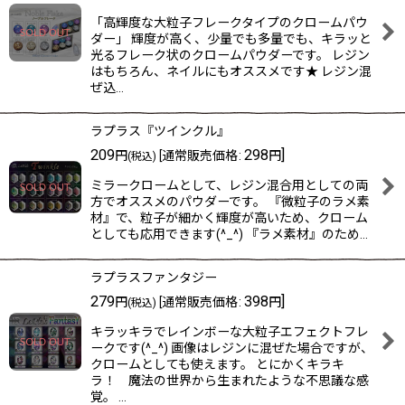
「高輝度な大粒子フレークタイプのクロームパウ
ダー」 輝度が高く、少量でも多量でも、キラッと
光るフレーク状のクロームパウダーです。 レジン
はもちろん、ネイルにもオススメです★ レジン混
ぜ込…
ラプラス『ツインクル』
209
298
]
円
[
通常販売価格
:
円
(税込)
ミラークロームとして、レジン混合用としての両
方でオススメのパウダーです。 『微粒子のラメ素
材』で、粒子が細かく輝度が高いため、クローム
としても応用できます(^_^) 『ラメ素材』のため…
ラプラスファンタジー
279
398
]
円
[
通常販売価格
:
円
(税込)
キラッキラでレインボーな大粒子エフェクトフレ
ークです(^_^) 画像はレジンに混ぜた場合ですが、
クロームとしても使えます。 とにかくキラキ
ラ！ 魔法の世界から生まれたような不思議な感
覚。 …