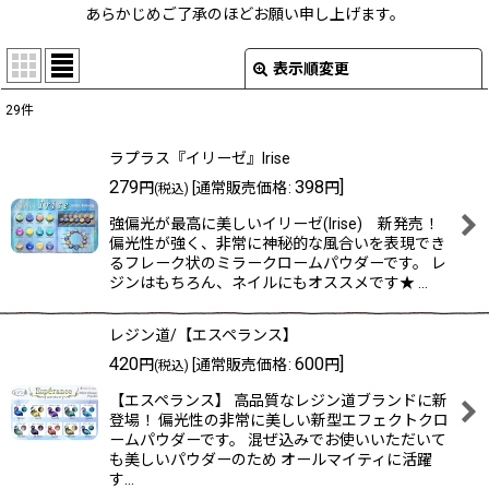
あらかじめご了承のほどお願い申し上げます。
表示順変更
閉じる
29
件
表示数
:
ラプラス『イリーゼ』Irise
在庫あり
279
398
]
円
[
通常販売価格
:
円
(税込)
強偏光が最高に美しいイリーゼ(Irise) 新発売！
並び順
:
偏光性が強く、非常に神秘的な風合いを表現でき
るフレーク状のミラークロームパウダーです。 レ
ジンはもちろん、ネイルにもオススメです★ …
絞り込む
レジン道/【エスペランス】
420
600
]
円
[
通常販売価格
:
円
(税込)
【エスペランス】 高品質なレジン道ブランドに新
登場！ 偏光性の非常に美しい新型エフェクトクロ
ームパウダーです。 混ぜ込みでお使いいただいて
も美しいパウダーのため オールマイティに活躍
す…