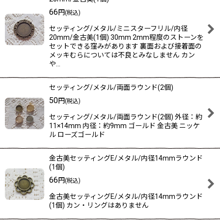
66
円
(税込)
セッティング/メタル/ミニスターフリル/内径
20mm/金古美(1個) 30mm 2mm程度のストーンを
セットできる窪みがあります 裏面および接着面の
メッキむらについては不良とみなしません カン
や…
セッティング/メタル/両面ラウンド(2個)
50
円
(税込)
セッティング/メタル/両面ラウンド(2個) 外径：約
11×14mm 内径：約9mm ゴールド 金古美 ニッケ
ル ローズゴールド
金古美セッティングE/メタル/内径14mmラウンド
(1個)
66
円
(税込)
金古美セッティングE/メタル/内径14mmラウンド
(1個) カン・リングはありません