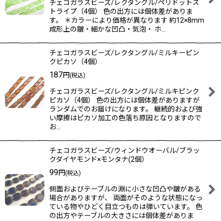
チェコガラスビーズ/レクタングル/ペリドットス
トライプ（4個） 色の出方には個体差がありま
す。 ＊カラーにより価格が異なります 約12×8mm
成形上の皺・細かな凹凸・気泡・ ホ…
チェコガラスビーズ/レクタングル/ミルキーピン
クピカソ（4個）
187
円
(税込)
チェコガラスビーズ/レクタングル/ミルキピンク
ピカソ（4個） 色の出方には個体差がありますが
ランダムでのお届けになります。 継続的および強
い摩擦はピカソ加工の色落ち原因となりますので
お…
チェコガラスビーズ/ウィンドウオーバル/ブラッ
クダイヤモンド×モンタナ(2個）
99
円
(税込)
側面およびテーブルの淵に小さな凹凸や皺がある
場合がありますが、 両面がそのような状態になっ
ている物やひどく目立つものは弾いています。 色
の出方やテーブルの大きさには個体差がありま