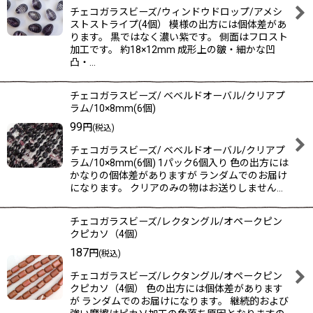
チェコガラスビーズ/ウィンドウドロップ/アメシ
ストストライプ(4個） 模様の出方には個体差があ
ります。 黒ではなく濃い紫です。 側面はフロスト
加工です。 約18×12mm 成形上の皺・細かな凹
凸・…
チェコガラスビーズ/ ベベルドオーバル/クリアプ
ラム/10×8mm(6個)
99
円
(税込)
チェコガラスビーズ/ ベベルドオーバル/クリアプ
ラム/10×8mm(6個) 1パック6個入り 色の出方には
かなりの個体差がありますが ランダムでのお届け
になります。 クリアのみの物はお送りしません…
チェコガラスビーズ/レクタングル/オペークピン
クピカソ（4個）
187
円
(税込)
チェコガラスビーズ/レクタングル/オペークピン
クピカソ（4個） 色の出方には個体差があります
が ランダムでのお届けになります。 継続的および