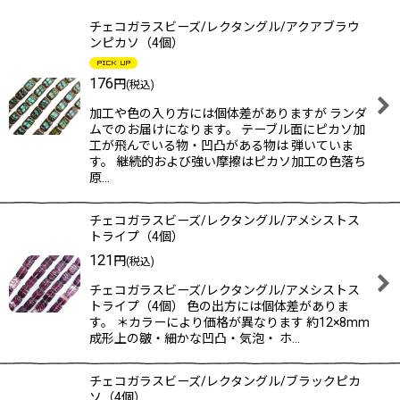
表示数
:
チェコガラスビーズ/レクタングル/アクアブラウ
ンピカソ（4個）
在庫あり
176
円
(税込)
並び順
:
加工や色の入り方には個体差がありますが ランダ
ムでのお届けになります。 テーブル面にピカソ加
絞り込む
工が飛んでいる物・凹凸がある物は 弾いていま
す。 継続的および強い摩擦はピカソ加工の色落ち
原…
チェコガラスビーズ/レクタングル/アメシストス
トライプ（4個）
121
円
(税込)
チェコガラスビーズ/レクタングル/アメシストス
トライプ（4個） 色の出方には個体差がありま
す。 ＊カラーにより価格が異なります 約12×8mm
成形上の皺・細かな凹凸・気泡・ ホ…
チェコガラスビーズ/レクタングル/ブラックピカ
ソ（4個）