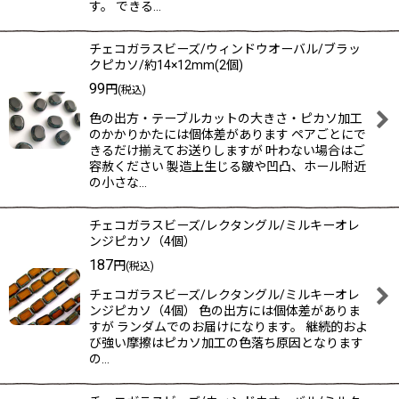
す。 できる…
チェコガラスビーズ/ウィンドウオーバル/ブラッ
クピカソ/約14×12mm(2個)
99
円
(税込)
色の出方・テーブルカットの大きさ・ピカソ加工
のかかりかたには個体差があります ペアごとにで
きるだけ揃えてお送りしますが 叶わない場合はご
容赦ください 製造上生じる皺や凹凸、ホール附近
の小さな…
チェコガラスビーズ/レクタングル/ミルキーオレ
ンジピカソ（4個）
187
円
(税込)
チェコガラスビーズ/レクタングル/ミルキーオレ
ンジピカソ（4個） 色の出方には個体差がありま
すが ランダムでのお届けになります。 継続的およ
び強い摩擦はピカソ加工の色落ち原因となります
の…