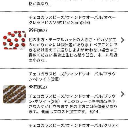
格が異なり…
チェコガラスビーズ/ウィンドウオーバル/オペー
クレッドピカソ/約14×12mm(2個)
99
円
(税込)
色の出方・テーブルカットの大きさ・ピカソ加工
のかかりかたには個体差があります ペアごとにで
きるだけ揃えてお送りしますが 叶わない場合はご
容赦ください 製造上生じる皺や凹凸、ホール附近
の小さな…
チェコガラスビーズ/ウィンドウオーバル/ブラウ
ン×ホワイト(2個）
88
円
(税込)
チェコガラスビーズ/ウィンドウオーバル/ブラウ
ン×ホワイト(2個） ＊このカラーはやや凹凸や小
さなカケが目立ちます 色の出方には個体差があり
ます。 側面はフロスト加工です。 約14…
チェコガラスビーズ/ウィンドウオーバル/クリア×