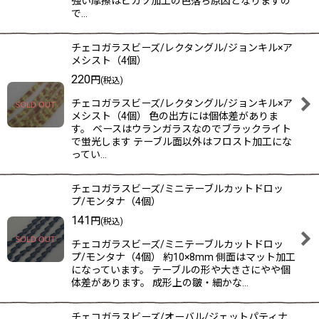
強い摩擦はピカソ加工の色落ち原因となりますの
で…
チェコガラスビーズ/レクタングル/ジョンキル×ア
メシスト（4個）
220
円
(税込)
チェコガラスビーズ/レクタングル/ジョンキル×ア
メシスト（4個） 色の出方には個体差がありま
す。 ベースはウランガラスなのでブラックライト
で蛍光します テーブル面以外はフロスト加工にな
ってい…
チェコガラスビーズ/ミニテーブルカットドロッ
プ/モンタナ（4個）
141
円
(税込)
チェコガラスビーズ/ミニテーブルカットドロッ
プ/モンタナ（4個） 約10×8mm 側面はマット加工
になっています。 テーブルの形や大きさにやや個
体差があります。 成形上の皺・細かな…
チェコガラスビーズ/オーバル/ジェットパティナ