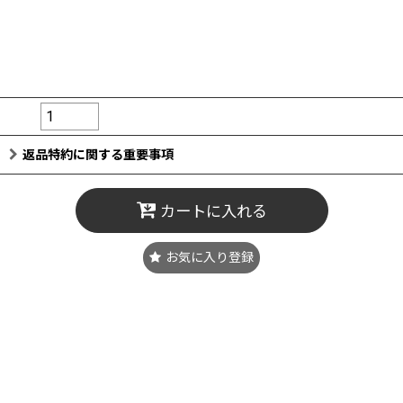
88
販売価格
:
円
(税込)
数量
:
返品特約に関する重要事項
カートに入れる
お気に入り登録
＊同じカラー名でもロット・形・製造国などにより色味は異なります
＊チェコガラス各種において、サイズや形の記載が同じでもカラー・
ロットによってやや大きさが異なる場合があります