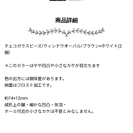
商品詳細
チェコガラスビーズ/ウィンドウオーバル/ブラウン×ホワイト(2
個）
＊このカラーはやや凹凸や小さなカケが目立ちます
色の出方には個体差があります。
側面はフロスト加工です。
約14×12mm
成形上の皺・細かな凹凸・気泡・
ホール付近の小さなカケは不良とみなしません。
220910a
230731b
チョコ