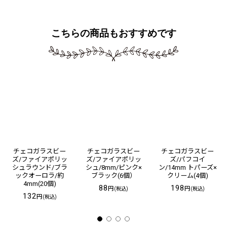
＊デバイスの環境による見え方の差異はご容赦ください
こちらの商品もおすすめです
チェコガラスビー
チェコガラスビー
チェコガラスビー
ズ/ファイアポリッ
ズ/ファイアポリッ
ズ/パフコイ
シュラウンド/ブラ
シュ/8mm/ピンク×
ン/14mm トパーズ×
ックオーロラ/約
ブラック(6個）
クリーム(4個)
4mm(20個)
88
198
円
円
(税込)
(税込)
132
円
(税込)