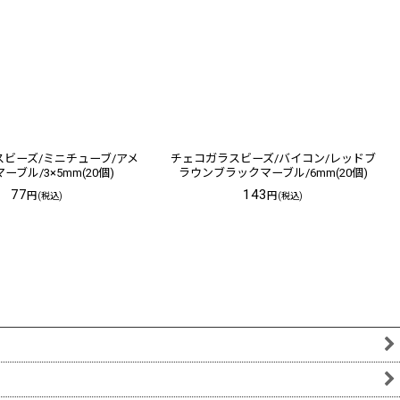
ビーズ/ミニチューブ/アメ
チェコガラスビーズ/バイコン/レッドブ
ーブル/3×5mm(20個)
ラウンブラックマーブル/6mm(20個)
77
143
円
円
(税込)
(税込)