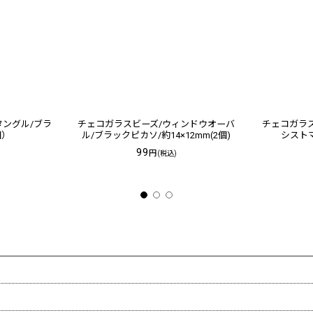
タングル/ブラ
チェコガラスビーズ/ウィンドウオーバ
チェコガラス
個）
ル/ブラックピカソ/約14×12mm(2個)
シストマ
99
円
(税込)