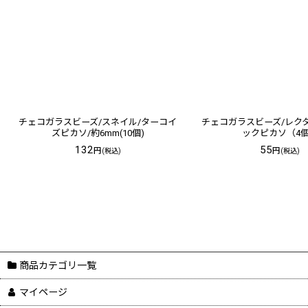
チェコガラスビーズ/スネイル/ターコイ
チェコガラスビーズ/レク
ズピカソ/約6mm(10個)
ックピカソ（4
132
55
円
円
(税込)
(税込)
商品カテゴリ一覧
マイページ