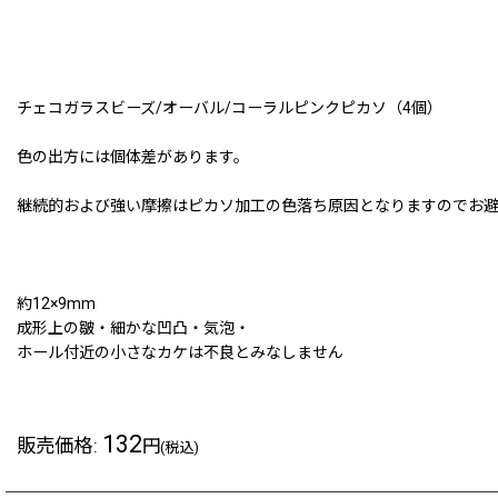
チェコガラスビーズ/オーバル/コーラルピンクピカソ（4個）
色の出方には個体差があります。
継続的および強い摩擦はピカソ加工の色落ち原因となりますのでお
約12×9mm
成形上の皺・細かな凹凸・気泡・
ホール付近の小さなカケは不良とみなしません
132
販売価格
:
円
(税込)