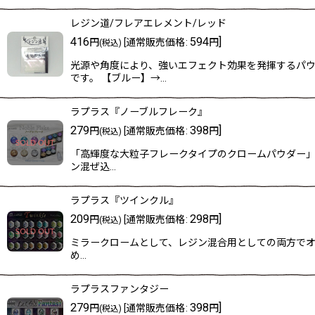
レジン道/フレアエレメント/レッド
416
594
]
円
[
通常販売価格
:
円
(税込)
光源や角度により、強いエフェクト効果を発揮するパウ
です。 【ブルー】→…
ラプラス『ノーブルフレーク』
279
398
]
円
[
通常販売価格
:
円
(税込)
「高輝度な大粒子フレークタイプのクロームパウダー」
ン混ぜ込…
ラプラス『ツインクル』
209
298
]
円
[
通常販売価格
:
円
(税込)
ミラークロームとして、レジン混合用としての両方でオス
め…
ラプラスファンタジー
279
398
]
円
[
通常販売価格
:
円
(税込)