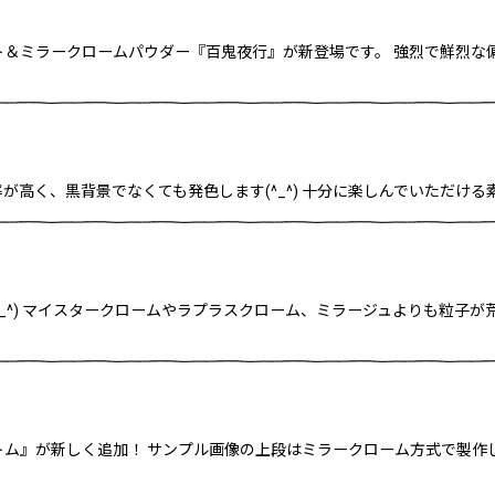
ト＆ミラークロームパウダー『百鬼夜行』が新登場です。 強烈で鮮烈な
高く、黒背景でなくても発色します(^_^) 十分に楽しんでいただける素材
_^) マイスタークロームやラプラスクローム、ミラージュよりも粒子が
トム』が新しく追加！ サンプル画像の上段はミラークローム方式で製作