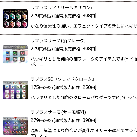
ラプラス『アナザーヘキサゴン』
279
398
]
円
[
通常販売価格
:
円
(税込)
かなり偏光性の強い、エフェクトタイプの新しいヘキサゴン
ラプラスリーフ (箔フレーク)
279
398
]
円
[
通常販売価格
:
円
(税込)
ハッキリとした発色の箔フレークのアイテムです(^_^
が、 …
ラプラスSC『ソリッドクローム』
175
250
]
円
[
通常販売価格
:
円
(税込)
ハッキリとした発色のクロームパウダーです(^_^) 
ラプラスサーモ (サーモ顔料)
279
398
]
円
[
通常販売価格
:
円
(税込)
温度、気温により色合いが変化するサーモ顔料です☆ 
等にオス…