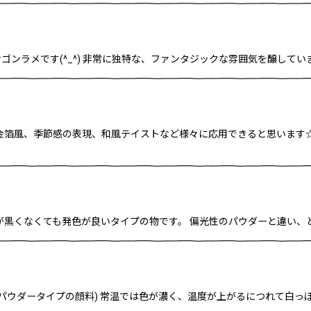
ラメです(^_^) 非常に独特な、ファンタジックな雰囲気を醸していま
) 金箔風、季節感の表現、和風テイストなど様々に応用できると思いま
下地が黒くなくても発色が良いタイプの物です。 偏光性のパウダーと違い
(パウダータイプの顔料) 常温では色が濃く、温度が上がるにつれて白っ