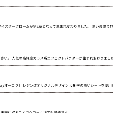
マイスタークロームが第2章となって生まれ変わりました。 黒い裏塗り
い。 人気の高輝度ガラス系エフェクトパウダーが生まれ変わりました(^
 【Luxuryオーロラ】 レジン道オリジナルデザイン 反射率の高いシートを
、表面に擦ることでクローム加工も可能です。