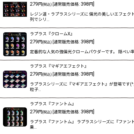
279
398
]
円
[
通常販売価格
:
円
(税込)
レジン道・ラプラスシリーズに 偏光の美しいエフェク
列でシリ…
ラプラス『クロームX』
279
398
]
円
[
通常販売価格
:
円
(税込)
定番的な人気の強偏光クロームパウダーです。 隠ぺい率が
ラプラス『マギアエフェクト』
279
398
]
円
[
通常販売価格
:
円
(税込)
ラプラスシリーズに『マギアエフェクト』が登場です(^
粒子…
ラプラス『ファントム』
279
398
]
円
[
通常販売価格
:
円
(税込)
ラプラス『ファントム』 ラプラスシリーズに『ファン
乗…