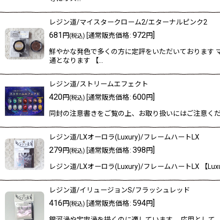
レジン道/マイスタークローム2/エターナルピンク2
681
972
]
円
[
通常販売価格
:
円
(税込)
鮮やかな発色で多くの方に定評をいただいております 
通となります 【…
レジン道/ストリームエフェクト
420
600
]
円
[
通常販売価格
:
円
(税込)
同封の注意書きをご覧の上、お取り扱いにはご注意くださ
レジン道/LXオーロラ(Luxury)/フレームハートLX
279
398
]
円
[
通常販売価格
:
円
(税込)
レジン道/LXオーロラ(Luxury)/フレームハートLX
レジン道/イリュージョンS/フラッシュレッド
416
594
]
円
[
通常販売価格
:
円
(税込)
銀河渦や宇宙渦を描くのに適しています。 応用として