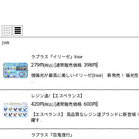
29
件
表示数
:
ラプラス『イリーゼ』Irise
在庫あり
279
398
]
円
[
通常販売価格
:
円
(税込)
強偏光が最高に美しいイリーゼ(Irise) 新発売！
並び順
:
…
レジン道/【エスペランス】
420
600
]
円
[
通常販売価格
:
円
(税込)
【エスペランス】 高品質なレジン道ブランドに新登場
躍す…
ラプラス『百鬼夜行』