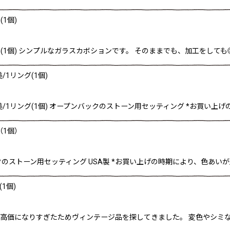
1個)
mm(1個) シンプルなガラスカボションです。 そのままでも、加工をして
/1リング(1個)
美/1リング(1個) オープンバックのストーン用セッティング *お買い上
（1個）
のストーン用セッティング USA製 *お買い上げの時期により、色あいが違う場合
1個)
現行品が高価になりすぎたためヴィンテージ品を探してきました。 変色やシ