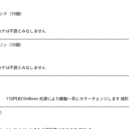
ンク（10個）
カケは不良とみなしません
リン（10個）
絞り込む
カケは不良とみなしません
）
 110円 約10×8mm 光源により臙脂〜茶にカラーチェンジします 
個）