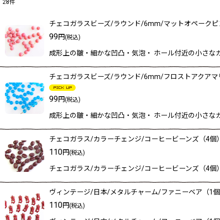
28
件
表示数
:
チェコガラスビーズ/ラウンド/6mm/マットオペークピ
在庫あり
99
円
(税込)
成形上の皺・細かな凹凸・気泡・ ホール付近の小さな
並び順
:
チェコガラスビーズ/ラウンド/6mm/フロストアクアマ
99
円
(税込)
成形上の皺・細かな凹凸・気泡・ ホール付近の小さな
チェコガラス/カラーチェンジ/コーヒービーンズ（4個
110
円
(税込)
チェコガラス/カラーチェンジ/コーヒービーンズ（4個）
ヴィンテージ/日本/メタルチャーム/ファニーベア（1
110
円
(税込)