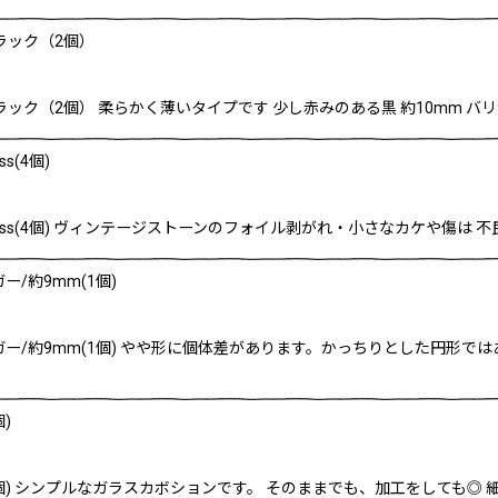
ラック（2個）
ラック（2個） 柔らかく薄いタイプです 少し赤みのある黒 約10mm バ
s(4個)
30ss(4個) ヴィンテージストーンのフォイル剥がれ・小さなカケや傷は 
/約9mm(1個)
ガー/約9mm(1個) やや形に個体差があります。かっちりとした円形で
)
1個) シンプルなガラスカボションです。 そのままでも、加工をしても◎