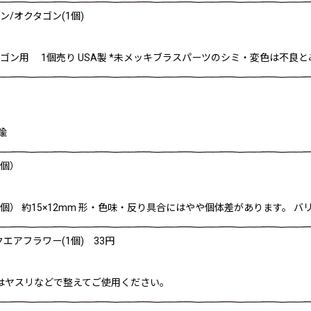
ン/オクタゴン(1個)
オクタゴン用 1個売り USA製 *未メッキブラスパーツのシミ・変色は不良
鍮
1個）
1個） 約15×12mm 形・色味・反り具合にはやや個体差があります。
エアフラワー(1個) 33円
合はヤスリなどで整えてご使用ください。