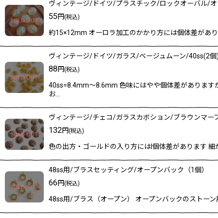
ヴィンテージ/ドイツ/プラスチック/ロックオーバル/オー
55
円
(税込)
約15×12mm オーロラ加工のかかり方には個体差が
ヴィンテージ/ドイツ/ガラス/ベージュムーン/40ss(2個
88
円
(税込)
40ss=8.4mm〜8.6mm 色味にはやや個体差が
お…
ヴィンテージ/チェコ/ガラスカボション/ブラウンマーブル
132
円
(税込)
色の出方・ゴールドの入り方にはl個体差があります 
48ss用/ブラスセッティング/オープンバック（1個）
66
円
(税込)
48ss用/ブラス（オープン） オープンバックのストーン用