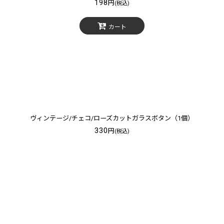
198
円
(税込)
カート
ヴィンテージ/チェコ/ローズカットガラスボタン（1個）
330
円
(税込)