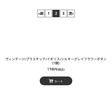
«
前
1
2
3
次
»
絞り込む
ヴィンテージ/プラスチック/イギリス/シルキーグレイフラワーボタン
(1個)
198
円
(税込)
カート