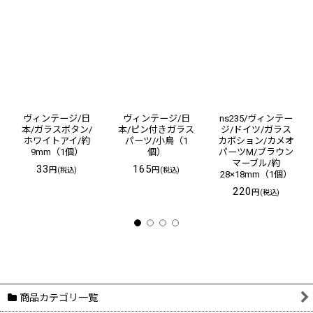
ヴィンテージ/日
ヴィンテージ/日
ns235/ヴィンテー
本/ガラスボタン/
本/ピン付きガラス
ジ/ドイツ/ガラス
ホワイトアイ/約
パーツ/小鳥（1
カボション/カメオ
9mm（1個）
個）
パーツM/ブラウン
マーブル/約
33
165
円
円
(税込)
(税込)
28×18mm（1個）
220
円
(税込)
商品カテゴリ一覧